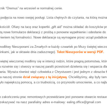
znik “Oremus” na wrzesień w normalnej cenie.
odjęcia na nowo swojej posługi. Lista chętnych do czytania, na którą można 
kościół. Ofiary na tacę oraz kopertki „gift aid” można składać do koszyków pr
tą nowe formularze deklaracji z prośbą o ponowne wypełnienie i odesłanie do P
ieniem tej formalności. Nowe deklaracje są wymagane przez urząd podatkowy,
odlitwy Nieszporami za Zmarłych w każdy czwartek po Mszy świętej wieczo
nkami, jak w oktawie dnia zadusznego).
Tekst Nieszporów w wersji PDF.
ętej wieczornej modlimy się w intencji rodzin, które pragną potomstwa, któr
a rozwinie się i stworzy w naszej parafii przestrzeń dzielenia się i wsparcia 
nia. Wyraża również więź człowieka z Chrystusem i jest jednym z obrazów K
a naszej stronie
dział związany z tą inicjatywą
. Chcielibyśmy, aby były ta
yło największą pomocą, a co trudnością, co przynosiło umocnienie, a co najb
o zakończeniu prac remontowych przewidziane jest ponowne otwarcie restaur
przekazywać na nasz parafialny adres e-mailowy: ealing.office@gmail.com