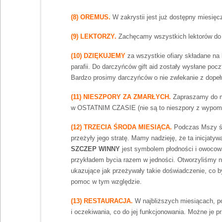
(8) OREMUS.
W zakrystii jest już dostępny miesięc
(9) LEKTORZY.
Zachęcamy wszystkich lektorów do p
(10) DZIĘKUJEMY
za wszystkie ofiary składane na 
parafii. Do darczyńców gift aid zostały wysłane pocz
Bardzo prosimy darczyńców o nie zwlekanie z dopełn
(11) NIESZPORY ZA ZMARŁYCH.
Zapraszamy do m
w OSTATNIM CZASIE (nie są to nieszpory z wypomi
(12) TRZECIA ŚRODA MIESIĄCA.
Podczas Mszy świ
przeżyły jego stratę. Mamy nadzieję, że ta inicjatyw
SZCZEP WINNY
jest symbolem płodności i owocowa
przykładem bycia razem w jedności. Otworzyliśmy n
ukazujące jak przeżywały takie doświadczenie, co b
pomoc w tym względzie.
(13) RESTAURACJA.
W najbliższych miesiącach, p
i oczekiwania, co do jej funkcjonowania. Możne je 