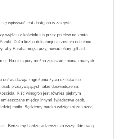
się wpisywać jest dostępna w zakrystii.
zy wyjściu z kościoła lub przez przelew na konto
arafii. Duża liczba deklaracji nie została odesłana.
 aby Parafia mogła przyjmować ofiary gift aid.
rnej. Na nieszpory można zgłaszać imiona zmarłych
e doświadczają zagrożenia życia dziecka lub
dla osób przeżywających takie doświadczenia.
ościoła. Kiść winogron jest również pięknym
m umieszczane między innymi świadectwa osób,
ardziej raniło. Będziemy bardzo wdzięczni za każdą
acji. Będziemy bardzo wdzięczni za wszystkie uwagi