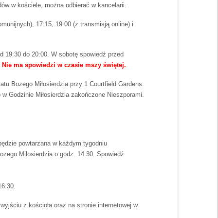
ów w kościele, można odbierać w kancelarii.
omunijnych), 17:15, 19:00 (z transmisją online) i
 od 19:30 do 20:00. W sobotę spowiedź przed
 Nie ma spowiedzi w czasie mszy świętej.
tu Bożego Miłosierdzia przy 1 Courtfield Gardens.
o w Godzinie Miłosierdzia zakończone Nieszporami.
a będzie powtarzana w każdym tygodniu
Bożego Miłosierdzia o godz. 14:30. Spowiedź
16:30.
yjściu z kościoła oraz na stronie internetowej w