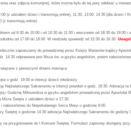
ia oraz zdjęcia komunijne), które można było do tej pory odebrać u steward
00 (z udziałem dzieci i transmisją online), 11:30, 13:00, 14:30 (dla dzieci I K
 (z transmisją online).
udniem od 9:30 do 10:00 i od 10:30 do 11:00 i wieczorem od 18:30 do 19:00 i
 południu od 17:00 do 18:00. W niedzielę spowiedź od 15:30 do 16:30.
Uwaga!
rdecznie zapraszamy do prowadzonej przez Księży Marianów kaplicy Apostola
odz. 14:30 odprawiana jest Msza św. w języku angielskim, potem nabożeństw
wiązane z pierwszymi dniami miesiąca:
ta o godz. 19:00 w intencji dziecii młodzieży
cję Najświętszego Sakramentu w intencji powołań o godz. 18:30. Adoracja t
ętą i Godzinę Miłosierdzia w języku angielskim prowadzoną przez Apostolat 
a Msza Święta z udziałem dzieci o 17:30
c i nabożeństwo do Niepokalanego Serca Maryi o godzinie 9:00.
szy Świętej o godzinie 14:30 adoracja Najświętszego Sakramentu do godziny 
y na przygotowanie do I Komunii Świętej. Formularz zapisowy dostępny przy w