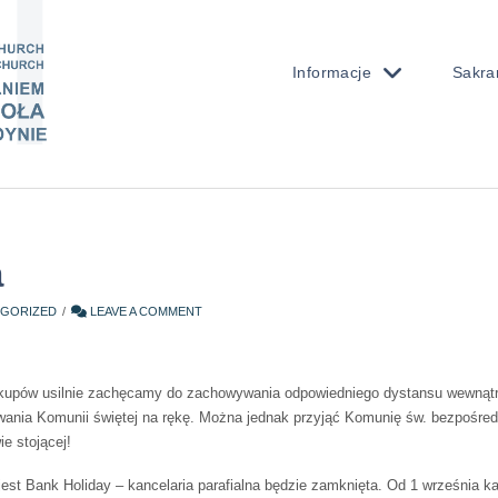
Informacje
Sakra
a
GORIZED
LEAVE A COMMENT
kupów usilnie zachęcamy do zachowywania odpowiedniego dystansu wewnątr
ania Komunii świętej na rękę. Można jednak przyjąć Komunię św. bezpośredn
e stojącej!
jest Bank Holiday – kancelaria parafialna będzie zamknięta. Od 1 września kan