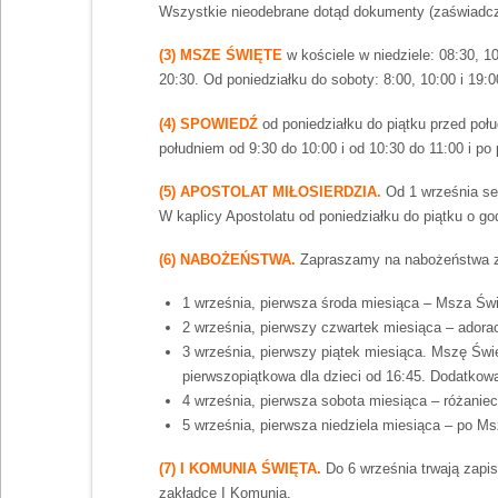
Wszystkie nieodebrane dotąd dokumenty (zaświadczen
(3) MSZE ŚWIĘTE
w kościele w niedziele: 08:30, 10:
20:30. Od poniedziałku do soboty: 8:00, 10:00 i 19:00
(4) SPOWIEDŹ
od poniedziałku do piątku przed poł
południem od 9:30 do 10:00 i od 10:30 do 11:00 i po
(5) APOSTOLAT MIŁOSIERDZIA.
Od 1 września se
W kaplicy Apostolatu od poniedziałku do piątku o g
(6) NABOŻEŃSTWA.
Zapraszamy na nabożeństwa z
1 września, pierwsza środa miesiąca – Msza Świę
2 września, pierwszy czwartek miesiąca – adora
3 września, pierwszy piątek miesiąca. Mszę Świ
pierwszopiątkowa dla dzieci od 16:45. Dodatkow
4 września, pierwsza sobota miesiąca – różanie
5 września, pierwsza niedziela miesiąca – po M
(7) I KOMUNIA ŚWIĘTA.
Do 6 września trwają zapis
zakładce I Komunia.