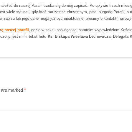
leżeć do naszej Parafii trzeba się do niej zapisać. Po upływie trzech miesi
 wiele sytuacji, gdy ktoś ma zostać chrzestnym, prosi o zgodę Parafii, a nie 
ł zapisu lub jego dane mogą już być nieaktualne, prosimy o kontakt mailowy 
nę naszej parafii
, gdzie w sekcji poświęconej ostatnim wypowiedziom Kośc
zony jest m.in. tekst
listu Ks. Biskupa Wiesława Lechowicza, Delegata K
s are marked
*