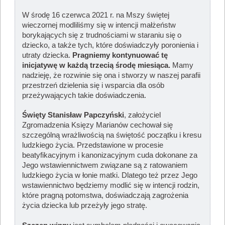
W środę 16 czerwca 2021 r. na Mszy świętej
wieczornej modliliśmy się w intencji małżeństw
borykających się z trudnościami w staraniu się o
dziecko, a także tych, które doświadczyły poronienia i
utraty dziecka.
Pragniemy kontynuować tę
inicjatywę w każdą trzecią środę miesiąca.
Mamy
nadzieję, że rozwinie się ona i stworzy w naszej parafii
przestrzeń dzielenia się i wsparcia dla osób
przeżywających takie doświadczenia.
Święty Stanisław Papczyński
, założyciel
Zgromadzenia Księzy Marianów cechował się
szczególną wrażliwością na świętość początku i kresu
ludzkiego życia. Przedstawione w procesie
beatyfikacyjnym i kanonizacyjnym cuda dokonane za
Jego wstawiennictwem związane są z ratowaniem
ludzkiego życia w łonie matki. Dlatego też przez Jego
wstawiennictwo będziemy modlić się
w intencji rodzin,
które pragną potomstwa, doświadczają zagrożenia
życia dziecka lub przeżyły jego stratę.