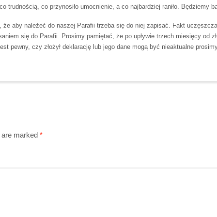
co trudnością, co przynosiło umocnienie, a co najbardziej raniło. Będziemy
że aby należeć do naszej Parafii trzeba się do niej zapisać. Fakt uczęszcz
aniem się do Parafii. Prosimy pamiętać, że po upływie trzech miesięcy od zł
st pewny, czy złożył deklarację lub jego dane mogą być nieaktualne prosimy 
s are marked
*