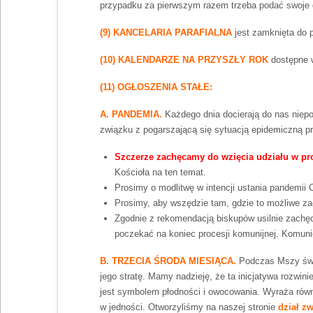
przypadku za pierwszym razem trzeba podać swoje dane
(9) KANCELARIA PARAFIALNA
jest zamknięta do p
(10) KALENDARZE NA PRZYSZŁY ROK
dostępne w
(11) OGŁOSZENIA STAŁE:
A. PANDEMIA.
Każdego dnia docierają do nas niepo
związku z pogarszającą się sytuacją epidemiczną p
Szczerze zachęcamy do wzięcia udziału w pr
Kościoła na ten temat.
Prosimy o modlitwę w intencji ustania pandemii 
Prosimy, aby wszędzie tam, gdzie to możliwe z
Zgodnie z rekomendacją biskupów usilnie zachęc
poczekać na koniec procesji komunijnej. Komuni
B. TRZECIA ŚRODA MIESIĄCA.
Podczas Mszy święt
jego stratę. Mamy nadzieję, że ta inicjatywa rozwini
jest symbolem płodności i owocowania. Wyraża równ
w jedności. Otworzyliśmy na naszej stronie
dział zw