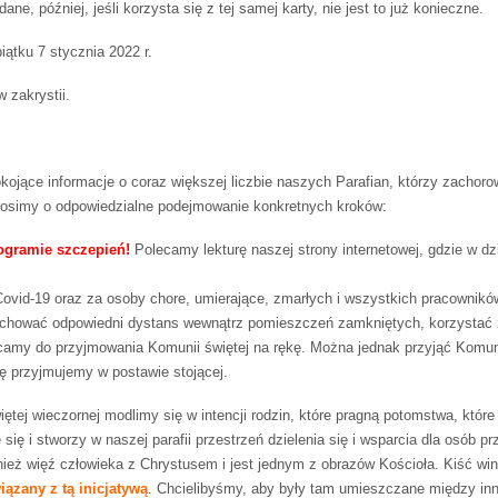
, później, jeśli korzysta się z tej samej karty, nie jest to już konieczne.
iątku 7 stycznia 2022 r.
 zakrystii.
kojące informacje o coraz większej liczbie naszych Parafian, którzy zachoro
rosimy o odpowiedzialne podejmowanie konkretnych kroków:
ogramie szczepień!
Polecamy lekturę naszej strony internetowej, gdzie w dz
Covid-19 oraz za osoby chore, umierające, zmarłych i wszystkich pracownikó
achować odpowiedni dystans wewnątrz pomieszczeń zamkniętych, korzystać z
amy do przyjmowania Komunii świętej na rękę. Można jednak przyjąć Komuni
ę przyjmujemy w postawie stojącej.
ej wieczornej modlimy się w intencji rodzin, które pragną potomstwa, które
e się i stworzy w naszej parafii przestrzeń dzielenia się i wsparcia dla osób
ież więź człowieka z Chrystusem i jest jednym z obrazów Kościoła. Kiść wi
iązany z tą inicjatywą
. Chcielibyśmy, aby były tam umieszczane między in