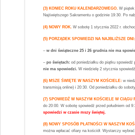
(3) KONIEC ROKU KALENDARZOWEGO.
W piątek
Najświętszego Sakramentu o godzinie 19:30. Po nab
(4) NOWY ROK.
W sobotę 1 stycznia 2022 r. obch
(5) PORZĄDEK SPOWIEDZI NA NAJBLIŻSZE DNI:
–
w dni świąteczne 25 i 26 grudnia nie ma spowi
–
po świętach:
od poniedziałku do piątku spowiedź p
nie ma spowiedzi.
W niedzielę 2 stycznia spowiedź
(6) MSZE ŚWIĘTE W NASZYM KOŚCIELE:
w niedz
transmisją online) i 20:30. Od poniedziałku do soboty:
(7) SPOWIEDŹ W NASZYM KOŚCIELE W CIĄGU 
do 20:00. W sobotę spowiedź przed południem od 9:3
spowiedzi w czasie mszy świętej.
(8) NOWY SPOSÓB PŁATNOŚCI W NASZYM KOŚ
można wpłacać ofiary na kościół. Wystarczy wybrać 