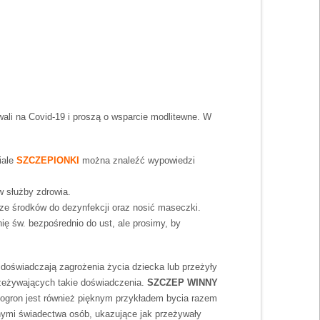
wali na Covid-19 i proszą o wsparcie modlitewne. W
iale
SZCZEPIONKI
można znaleźć wypowiedzi
w służby zdrowia.
e środków do dezynfekcji oraz nosić maseczki.
ę św. bezpośrednio do ust, ale prosimy, by
 doświadczają zagrożenia życia dziecka lub przeżyły
 przeżywających takie doświadczenia.
SZCZEP WINNY
nogron jest również pięknym przykładem bycia razem
nymi świadectwa osób, ukazujące jak przeżywały