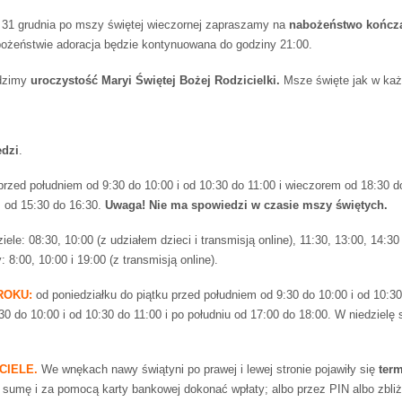
 31 grudnia po mszy świętej wieczornej zapraszamy na
nabożeństwo kończą
ożeństwie adoracja będzie kontynuowana do godziny 21:00.
odzimy
uroczystość Maryi Świętej Bożej Rodzicielki.
Msze święte jak w każd
edzi
.
rzed południem od 9:30 do 10:00 i od 10:30 do 11:00 i wieczorem od 18:30 d
 od 15:30 do 16:30.
Uwaga! Nie ma spowiedzi w czasie mszy świętych.
iele: 08:30, 10:00 (z udziałem dzieci i transmisją online), 11:30, 13:00, 14:30
 8:00, 10:00 i 19:00 (z transmisją online).
ROKU:
od poniedziałku do piątku przed południem od 9:30 do 10:00 i od 10:30
0 do 10:00 i od 10:30 do 11:00 i po południu od 17:00 do 18:00. W niedzielę
CIELE.
We wnękach nawy świątyni po prawej i lewej stronie pojawiły się
term
sumę i za pomocą karty bankowej dokonać wpłaty; albo przez PIN albo zbliż