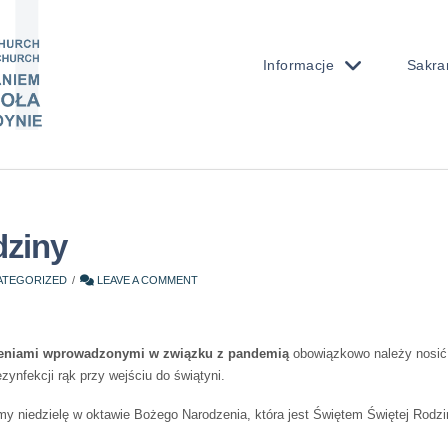
Informacje
Sakra
dziny
ATEGORIZED
LEAVE A COMMENT
eniami wprowadzonymi w związku z pandemią
obowiązkowo należy nosić 
ynfekcji rąk przy wejściu do świątyni.
my niedzielę w oktawie Bożego Narodzenia, która jest Świętem Świętej Rodz