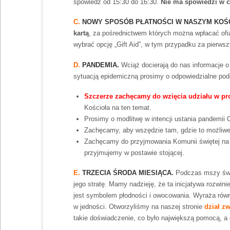
spowiedź od 15:30 do 16:30.
Nie ma spowiedzi w c
C.
NOWY SPOSÓB PŁATNOŚCI W NASZYM KOŚ
kartą
, za pośrednictwem których można wpłacać ofi
wybrać opcję „Gift Aid”, w tym przypadku za pierwszy
D.
PANDEMIA.
Wciąż docierają do nas informacje o
sytuacją epidemiczną prosimy o odpowiedzialne po
Szczerze zachęcamy do wzięcia udziału w pr
Kościoła na ten temat.
Prosimy o modlitwę w intencji ustania pandemii 
Zachęcamy, aby wszędzie tam, gdzie to możliwe
Zachęcamy do przyjmowania Komunii świętej na r
przyjmujemy w postawie stojącej.
E.
TRZECIA ŚRODA MIESIĄCA.
Podczas mszy święt
jego stratę. Mamy nadzieję, że ta inicjatywa rozwini
jest symbolem płodności i owocowania. Wyraża równ
w jedności. Otworzyliśmy na naszej stronie
dział zw
takie doświadczenie, co było największą pomocą, a 