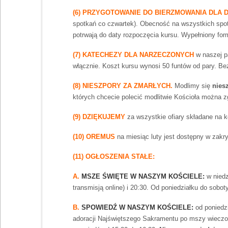
(6) PRZYGOTOWANIE DO BIERZMOWANIA DLA
spotkań co czwartek). Obecność na wszystkich spot
potrwają do daty rozpoczęcia kursu. Wypełniony form
(7) KATECHEZY DLA NARZECZONYCH
w naszej pa
włącznie. Koszt kursu wynosi 50 funtów od pary. Be
(8) NIESZPORY ZA ZMARŁYCH.
Modlimy się
nies
których chcecie polecić modlitwie Kościoła można zgł
(9) DZIĘKUJEMY
za wszystkie ofiary składane na k
(10) OREMUS
na miesiąc luty jest dostępny w zakrys
(11) OGŁOSZENIA STAŁE:
A.
MSZE ŚWIĘTE W NASZYM KOŚCIELE:
w niedzi
transmisją online) i 20:30. Od poniedziałku do soboty:
B.
SPOWIEDŹ W NASZYM KOŚCIELE:
od poniedz
adoracji Najświętszego Sakramentu po mszy wieczorn