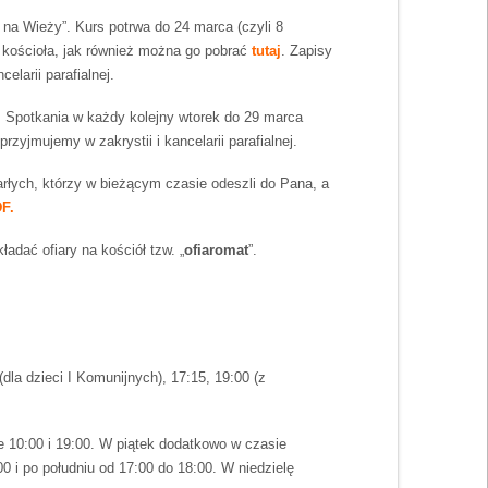
 na Wieży”. Kurs potrwa do 24 marca (czyli 8
 kościoła, jak również można go pobrać
tutaj
. Zapisy
larii parafialnej.
l. Spotkania w każdy kolejny wtorek do 29 marca
yjmujemy w zakrystii i kancelarii parafialnej.
łych, którzy w bieżącym czasie odeszli do Pana, a
F.
adać ofiary na kościół tzw. „
ofiaromat
”.
(dla dzieci I Komunijnych), 17:15, 19:00 (z
ie 10:00 i 19:00. W piątek dodatkowo w czasie
 i po południu od 17:00 do 18:00. W niedzielę