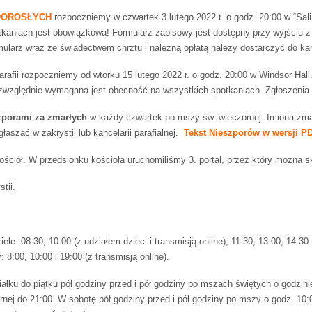
 DOROSŁYCH
rozpoczniemy w czwartek 3 lutego 2022 r. o godz. 20:00 w “Sali
kaniach jest obowiązkowa! Formularz zapisowy jest dostępny przy wyjściu z
ularz wraz ze świadectwem chrztu i należną opłatą należy dostarczyć do kance
rafii rozpoczniemy od wtorku 15 lutego 2022 r. o godz. 20:00 w Windsor Hal
zwzględnie wymagana jest obecność na wszystkich spotkaniach. Zgłoszenia prz
zporami za zmarłych
w każdy czwartek po mszy św. wieczornej. Imiona zmar
aszać w zakrystii lub kancelarii parafialnej.
Tekst Nieszporów w wersji PD
ościół. W przedsionku kościoła uruchomiliśmy 3. portal, przez który można skł
tii.
ele: 08:30, 10:00 (z udziałem dzieci i transmisją online), 11:30, 13:00, 14:30 
 8:00, 10:00 i 19:00 (z transmisją online).
iałku do piątku pół godziny przed i pół godziny po mszach świętych o godzin
ej do 21:00. W sobotę pół godziny przed i pół godziny po mszy o godz. 10:00