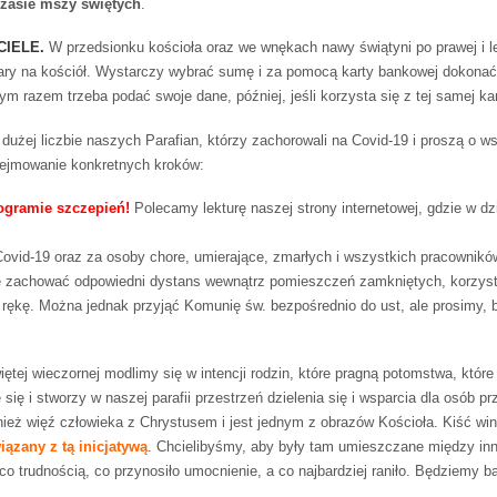
zasie mszy świętych
.
CIELE.
W przedsionku kościoła oraz we wnękach nawy świątyni po prawej i le
ary na kościół. Wystarczy wybrać sumę i za pomocą karty bankowej dokonać 
m razem trzeba podać swoje dane, później, jeśli korzysta się z tej samej kart
 dużej liczbie naszych Parafian, którzy zachorowali na Covid-19 i proszą o 
dejmowanie konkretnych kroków:
ogramie szczepień!
Polecamy lekturę naszej strony internetowej, gdzie w dz
Covid-19 oraz za osoby chore, umierające, zmarłych i wszystkich pracownikó
 zachować odpowiedni dystans wewnątrz pomieszczeń zamkniętych, korzysta
ękę. Można jednak przyjąć Komunię św. bezpośrednio do ust, ale prosimy, 
ej wieczornej modlimy się w intencji rodzin, które pragną potomstwa, które
e się i stworzy w naszej parafii przestrzeń dzielenia się i wsparcia dla osób
ież więź człowieka z Chrystusem i jest jednym z obrazów Kościoła. Kiść wi
iązany z tą inicjatywą
. Chcielibyśmy, aby były tam umieszczane między in
co trudnością, co przynosiło umocnienie, a co najbardziej raniło. Będziemy