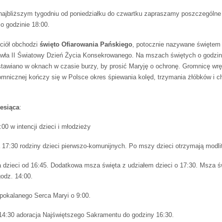
ajbliższym tygodniu od poniedziałku do czwartku zapraszamy poszczególne
o godzinie 18:00.
ciół obchodzi
święto Ofiarowania Pańskiego
, potocznie nazywane świętem 
wła II Światowy Dzień Życia Konsekrowanego. Na mszach świętych o godzini
tawiano w oknach w czasie burzy, by prosić Maryję o ochronę. Gromnicę wrę
mnicznej kończy się w Polsce okres śpiewania kolęd, trzymania żłóbków i c
esiąca
:
0 w intencji dzieci i młodzieży
7:30 rodziny dzieci pierwszo-komunijnych. Po mszy dzieci otrzymają modlit
 dzieci od 16:45. Dodatkowa msza święta z udziałem dzieci o 17:30. Msza św
odz. 14:00.
pokalanego Serca Maryi o 9:00.
 14:30 adoracja Najświętszego Sakramentu do godziny 16:30.