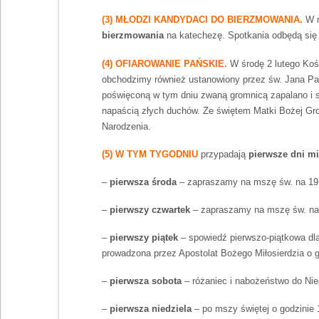
(3) MŁODZI KANDYDACI DO BIERZMOWANIA.
W n
bierzmowania
na katechezę. Spotkania odbędą się 
(4) OFIAROWANIE PAŃSKIE.
W środę 2 lutego Koś
obchodzimy również ustanowiony przez św. Jana Pa
poświęconą w tym dniu zwaną gromnicą zapalano i s
napaścią złych duchów. Ze świętem Matki Bożej Gro
Narodzenia.
(5) W TYM TYGODNIU
przypadają
pierwsze dni mi
–
pierwsza środa
– zapraszamy na mszę św. na 19:0
–
pierwszy czwartek
– zapraszamy na mszę św. na 1
–
pierwszy piątek
– spowiedź pierwszo-piątkowa dla
prowadzona przez Apostolat Bożego Miłosierdzia o g
–
pierwsza sobota
– różaniec i nabożeństwo do Nie
–
pierwsza niedziela
– po mszy świętej o godzinie