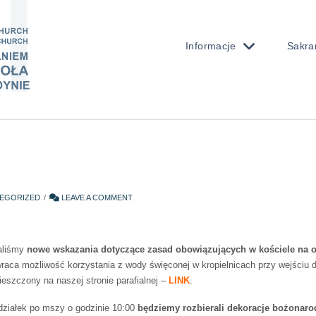
Informacje
Sakra
EGORIZED
LEAVE A COMMENT
maliśmy
nowe wskazania dotyczące zasad obowiązujących w kościele na 
raca możliwość korzystania z wody święconej w kropielnicach przy wejściu
eszczony na naszej stronie parafialnej –
LINK
.
ziałek po mszy o godzinie 10:00
będziemy rozbierali dekoracje bożonar