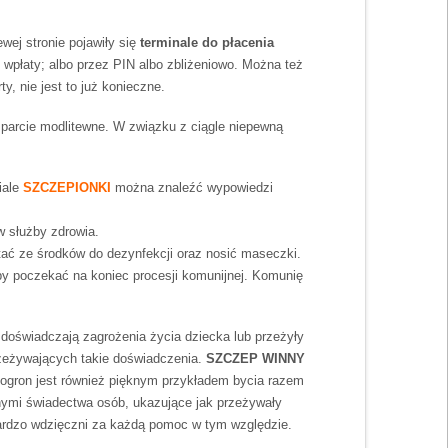
wej stronie pojawiły się
terminale do płacenia
wpłaty; albo przez PIN albo zbliżeniowo. Można też
y, nie jest to już konieczne.
wsparcie modlitewne. W związku z ciągle niepewną
iale
SZCZEPIONKI
można znaleźć wypowiedzi
w służby zdrowia.
ć ze środków do dezynfekcji oraz nosić maseczki.
by poczekać na koniec procesji komunijnej. Komunię
 doświadczają zagrożenia życia dziecka lub przeżyły
 przeżywających takie doświadczenia.
SZCZEP WINNY
nogron jest również pięknym przykładem bycia razem
nymi świadectwa osób, ukazujące jak przeżywały
 bardzo wdzięczni za każdą pomoc w tym względzie.