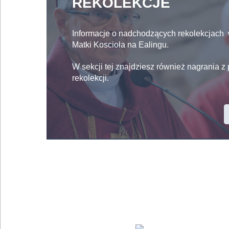
REKOLEKCJE
Informacje o nadchodzących rekolekcjach 
Matki Koscioła na Ealingu.
W sekcji tej znajdziesz również nagrania z
rekolekcji.
KOŚCIÓŁ NA ŻYWO