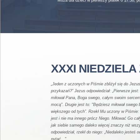
Msza dla dzieci w pierwszy piatek o 17.30, p
XXXI NIEDZIEL
„Jeden z uczonych w Piśmie zbliżył się do Jezus
przykazań?” Jezus odpowiedział: „Pierwsze jest: 
miłował Pana, Boga swego, całym swoim sercem
mocą". Drugie jest to: "Będziesz miłował swego 
większego od tych”. Rzekł Mu uczony w Piśmie: 
jest i nie ma innego prócz Niego. Miłować Go c
jak siebie samego daleko więcej znaczy niż wszys
odpowiedział, rzekł do niego: „Niedaleko jesteś o
pytać. "