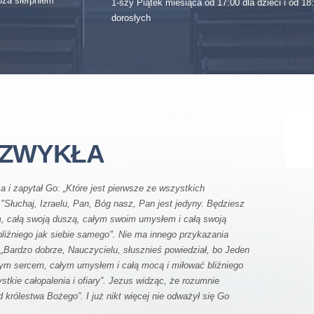
oza sierpniem
1-szy Piątek miesiąca od 17:00 dla dzieci i od 18:
dorosłych
A ZWYKŁA
a i zapytał Go: „Które jest pierwsze ze wszystkich
"Słuchaj, Izraelu, Pan, Bóg nasz, Pan jest jedyny. Będziesz
, całą swoją duszą, całym swoim umysłem i całą swoją
bliźniego jak siebie samego". Nie ma innego przykazania
„Bardzo dobrze, Nauczycielu, słusznieś powiedział, bo Jeden
ałym sercem, całym umysłem i całą mocą i miłować bliźniego
tkie całopalenia i ofiary”. Jezus widząc, że rozumnie
d królestwa Bożego”. I już nikt więcej nie odważył się Go