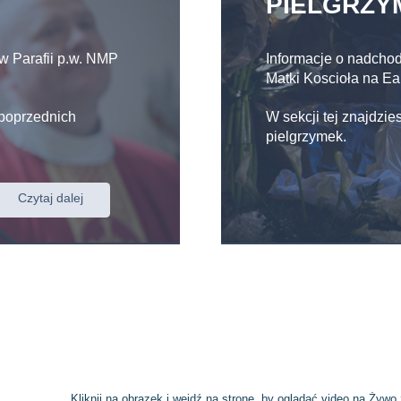
PIELGRZY
w Parafii p.w. NMP
Informacje o nadcho
Matki Koscioła na Ea
 poprzednich
W sekcji tej znajdzie
pielgrzymek.
Czytaj dalej