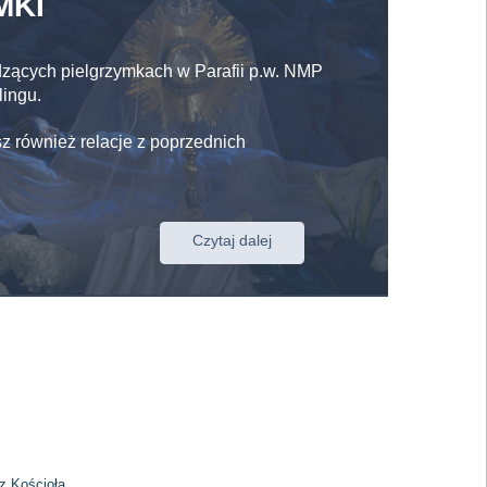
MKI
dzących pielgrzymkach w Parafii p.w. NMP
lingu.
sz również relacje z poprzednich
Czytaj dalej