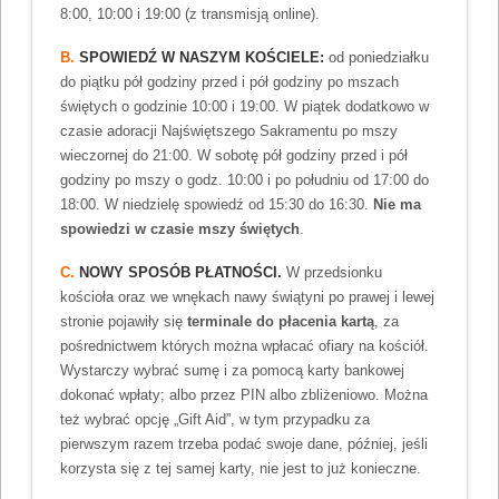
8:00, 10:00 i 19:00 (z transmisją online).
B.
SPOWIEDŹ W NASZYM KOŚCIELE:
od poniedziałku
do piątku pół godziny przed i pół godziny po mszach
świętych o godzinie 10:00 i 19:00. W piątek dodatkowo w
czasie adoracji Najświętszego Sakramentu po mszy
wieczornej do 21:00. W sobotę pół godziny przed i pół
godziny po mszy o godz. 10:00 i po południu od 17:00 do
18:00. W niedzielę spowiedź od 15:30 do 16:30.
Nie ma
spowiedzi w czasie mszy świętych
.
C.
NOWY SPOSÓB PŁATNOŚCI.
W przedsionku
kościoła oraz we wnękach nawy świątyni po prawej i lewej
stronie pojawiły się
terminale do płacenia kartą
, za
pośrednictwem których można wpłacać ofiary na kościół.
Wystarczy wybrać sumę i za pomocą karty bankowej
dokonać wpłaty; albo przez PIN albo zbliżeniowo. Można
też wybrać opcję „Gift Aid”, w tym przypadku za
pierwszym razem trzeba podać swoje dane, później, jeśli
korzysta się z tej samej karty, nie jest to już konieczne.