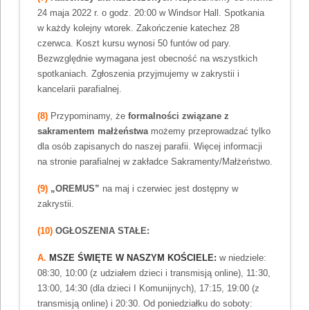
24 maja 2022 r. o godz. 20:00 w Windsor Hall. Spotkania
w każdy kolejny wtorek. Zakończenie katechez 28
czerwca. Koszt kursu wynosi 50 funtów od pary.
Bezwzględnie wymagana jest obecność na wszystkich
spotkaniach. Zgłoszenia przyjmujemy w zakrystii i
kancelarii parafialnej.
(8)
Przypominamy, że
formalności związane z
sakramentem małżeństwa
możemy przeprowadzać tylko
dla osób zapisanych do naszej parafii. Więcej informacji
na stronie parafialnej w zakładce Sakramenty/Małżeństwo.
(9)
„OREMUS”
na maj i czerwiec jest dostępny w
zakrystii.
(10)
OGŁOSZENIA STAŁE:
A.
MSZE ŚWIĘTE W NASZYM KOŚCIELE:
w niedziele:
08:30, 10:00 (z udziałem dzieci i transmisją online), 11:30,
13:00, 14:30 (dla dzieci I Komunijnych), 17:15, 19:00 (z
transmisją online) i 20:30. Od poniedziałku do soboty: