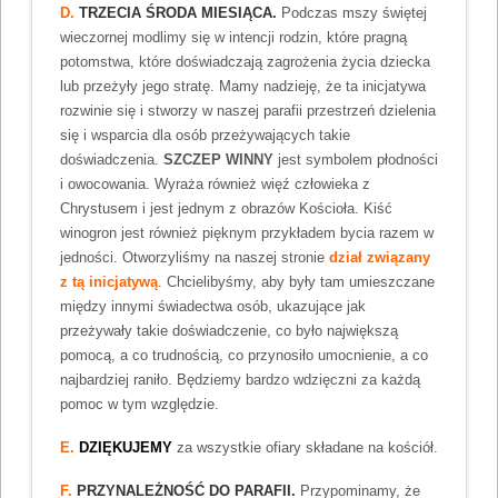
D.
TRZECIA ŚRODA MIESIĄCA.
Podczas mszy świętej
wieczornej modlimy się w intencji rodzin, które pragną
potomstwa, które doświadczają zagrożenia życia dziecka
lub przeżyły jego stratę. Mamy nadzieję, że ta inicjatywa
rozwinie się i stworzy w naszej parafii przestrzeń dzielenia
się i wsparcia dla osób przeżywających takie
doświadczenia.
SZCZEP WINNY
jest symbolem płodności
i owocowania. Wyraża również więź człowieka z
Chrystusem i jest jednym z obrazów Kościoła. Kiść
winogron jest również pięknym przykładem bycia razem w
jedności. Otworzyliśmy na naszej stronie
dział związany
z tą inicjatywą
. Chcielibyśmy, aby były tam umieszczane
między innymi świadectwa osób, ukazujące jak
przeżywały takie doświadczenie, co było największą
pomocą, a co trudnością, co przynosiło umocnienie, a co
najbardziej raniło. Będziemy bardzo wdzięczni za każdą
pomoc w tym względzie.
E.
DZIĘKUJEMY
za wszystkie ofiary składane na kościół.
F.
PRZYNALEŻNOŚĆ DO PARAFII.
Przypominamy, że