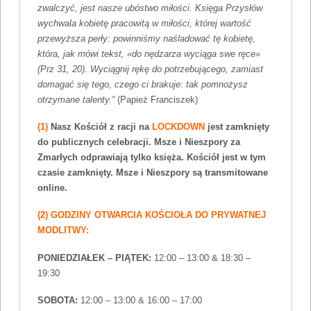
zwalczyć, jest nasze ubóstwo miłości. Księga Przysłów
wychwala kobietę pracowitą w miłości, której wartość
przewyższa perły: powinniśmy naśladować tę kobietę,
która, jak mówi tekst, «do nędzarza wyciąga swe ręce»
(Prz 31, 20). Wyciągnij rękę do potrzebującego, zamiast
domagać się tego, czego ci brakuje: tak pomnożysz
otrzymane talenty.“
(Papież Franciszek)
(1)
Nasz Kościół z racji na
LOCKDOWN
jest zamknięty
do publicznych celebracji. Msze i Nieszpory za
Zmarłych odprawiają tylko księża. Kościół jest w tym
czasie zamknięty. Msze i Nieszpory są transmitowane
online.
(2) GODZINY OTWARCIA KOŚCIOŁA DO PRYWATNEJ
MODLITWY:
PONIEDZIAŁEK – PIĄTEK:
12:00 – 13:00 & 18:30 –
19:30
SOBOTA:
12:00 – 13:00 & 16:00 – 17:00