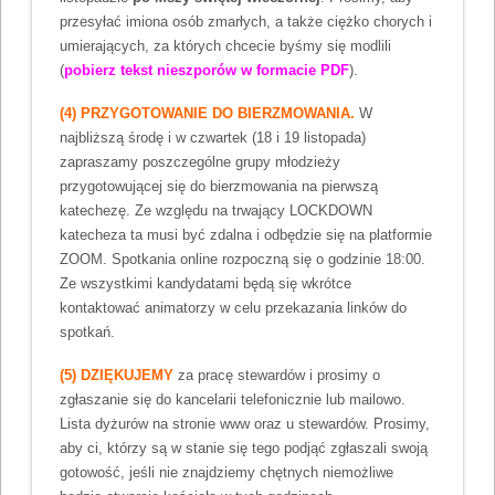
przesyłać imiona osób zmarłych, a także ciężko chorych i
umierających, za których chcecie byśmy się modlili
(
pobierz tekst nieszporów w formacie PDF
).
(4) PRZYGOTOWANIE DO BIERZMOWANIA.
W
najbliższą środę i w czwartek (18 i 19 listopada)
zapraszamy poszczególne grupy młodzieży
przygotowującej się do bierzmowania na pierwszą
katechezę. Ze względu na trwający LOCKDOWN
katecheza ta musi być zdalna i odbędzie się na platformie
ZOOM. Spotkania online rozpoczną się o godzinie 18:00.
Ze wszystkimi kandydatami będą się wkrótce
kontaktować animatorzy w celu przekazania linków do
spotkań.
(5) DZIĘKUJEMY
za pracę stewardów i prosimy o
zgłaszanie się do kancelarii telefonicznie lub mailowo.
Lista dyżurów na stronie www oraz u stewardów. Prosimy,
aby ci, którzy są w stanie się tego podjąć zgłaszali swoją
gotowość, jeśli nie znajdziemy chętnych niemożliwe