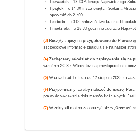
I czwartek
– 18:30 Adoracja Najświętszego Sakra
I piątek
– o 14:00 msza święta i Godzina Miłosie
spowiedź do 21:00
I sobota
– o 9:00 nabożeństwo ku czci Niepokal
I niedziela
– o 15:30 godzinna adoracja Najświę
(3)
Ruszyły zapisy na
przygotowanie do Pierwsze
szczegółowe informacje znajdują się na naszej stron
(4)
Zachęcamy młodzież do zapisywania się na p
września 2023 r. Wtedy też najprawdopodobniej będz
(5)
W dniach od 17 lipca do 12 sierpnia 2023 r. nasza
(6)
Przypominamy, że
aby należeć do naszej Parafi
prawo do wydawania dokumentów kościelnych. Jeśli k
(7)
W zakrystii można zaopatrzyć się w „
Oremus
” n