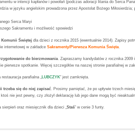
mentu w intencji kapłanów i powołań (podczas adoracji litania do Serca Pan
rdzia w języku angielskim prowadzona przez Apostolat Bożego Miłosierdzia; p
anego Serca Maryi
tszego Sakramentu i możliwość spowiedzi
j Komunii Świętej
dla dzieci z rocznika 2015 (ewentualnie 2014). Zapisy pot
ie internetowej w zakładce
Sakramenty/Pierwsza Komunia Święta
.
rzygotowanie do bierzmowania
. Zapraszamy kandydatów z rocznika 2009 i 
ie pierwsze spotkanie. Więcej szczegółów na naszej stronie parafialnej w za
 restauracja parafialna „
LUBCZYK
” jest zamknięta.
i trzeba się do niej zapisać
. Prosimy pamiętać, że po upływie trzech miesię
toś nie jest pewny, czy złożył deklarację lub jego dane mogą być nieaktualn
a sierpień oraz miesięcznik dla dzieci „
Staś
” w cenie 3 funty.