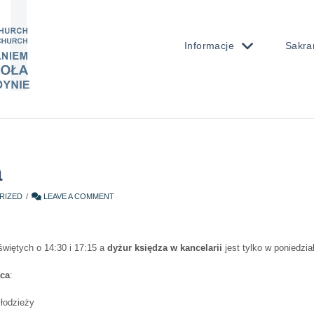
Informacje
Sakra
a
RIZED
LEAVE A COMMENT
świętych o 14:30 i 17:15 a
dyżur księdza w kancelarii
jest tylko w poniedział
ąca
:
młodzieży