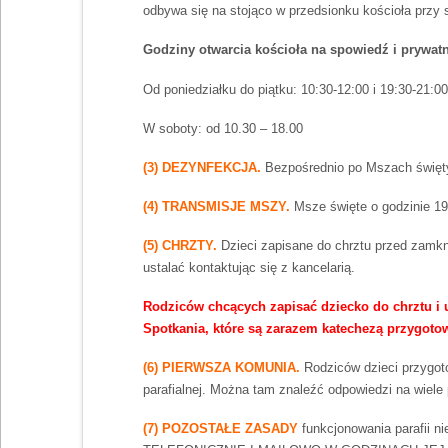
odbywa się na stojąco w przedsionku kościoła przy
Godziny otwarcia kościoła na spowiedź i prywat
Od poniedziałku do piątku: 10:30-12:00 i 19:30-21:00
W soboty: od 10.30 – 18.00
(3) DEZYNFEKCJA.
Bezpośrednio po Mszach świętyc
(4) TRANSMISJE MSZY.
Msze święte o godzinie 19
(5) CHRZTY.
Dzieci zapisane do chrztu przed zamk
ustalać kontaktując się z kancelarią.
Rodziców chcących zapisać dziecko do chrztu i u
Spotkania, które są zarazem katechezą przygotow
(6) PIERWSZA KOMUNIA.
Rodziców dzieci przygot
parafialnej. Można tam znaleźć odpowiedzi na wiele 
(7) POZOSTAŁE ZASADY
funkcjonowania parafii