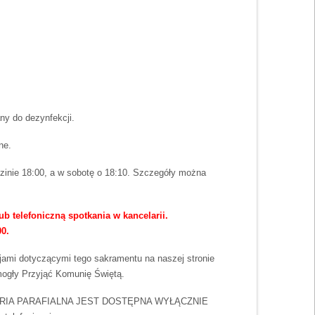
ny do dezynfekcji.
ne.
inie 18:00, a w sobotę o 18:10. Szczegóły można
b telefoniczną spotkania w kancelarii.
0.
jami dotyczącymi tego sakramentu na naszej stronie
 mogły Przyjąć Komunię Świętą.
KANCELARIA PARAFIALNA JEST DOSTĘPNA WYŁĄCZNIE