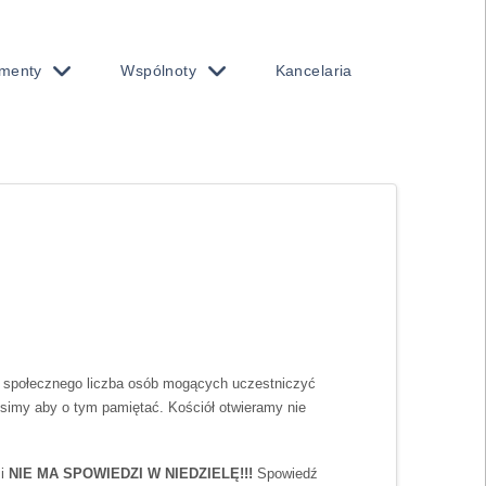
menty
Wspólnoty
Kancelaria
 społecznego liczba osób mogących uczestniczyć
simy aby o tym pamiętać. Kościół otwieramy nie
 i
NIE MA SPOWIEDZI W NIEDZIELĘ!!!
Spowiedź