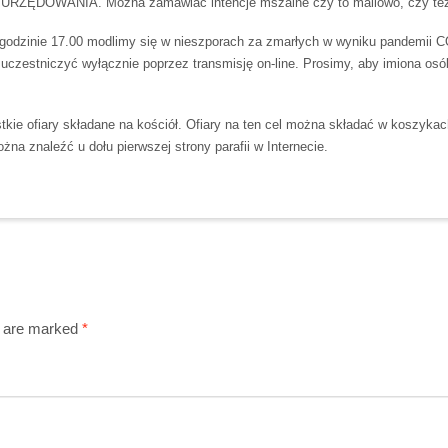
DOWANIA. Można zamawiać intencje mszalne czy to mailowo, czy też t
godzinie 17.00 modlimy się w nieszporach za zmarłych w wyniku pandemii CO
uczestniczyć wyłącznie poprzez transmisję on-line. Prosimy, aby imiona osób
kie ofiary składane na kościół. Ofiary na ten cel można składać w koszykac
na znaleźć u dołu pierwszej strony parafii w Internecie.
s are marked
*