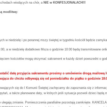
 schodach wiodących na chór, a
NIE w KONFESJONAŁACH!!!
ną modlitwę:
h w niedzielę i po porannej mszy świętej w tygodniu kościół będzie zamyka
:00, a w niedzielę dodatkowo Msza o godzinie 10:00 będą transmitowane onli
nięciem kościołów mogą otrzymać sakrament w każdy dzień powszedni o godz
stalić datę przyjęcia sakramentu prosimy o umówienie drogą mailową lu
ująca do chrztu odbywają się od poniedziałku do piątku o godzinie 18:0
owujących się do I Komunii Świętej zachęcamy do zapoznania się z informac
pytań, a także planowane daty, w których jeśli sytuacja pozwoli dzieci będą
 nie ulegają zmianie. Pomieszczenia parafialne pozostają zamknięte. 