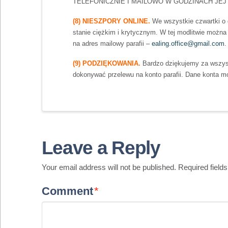
TELEFONICZNIE I MAILOWO W GODZINACH JEJ URZĘ
(8) NIESZPORY ONLINE.
We wszystkie czwartki o 
stanie ciężkim i krytycznym. W tej modlitwie można 
na adres mailowy parafii –
ealing.office@gmail.com
.
(9) PODZIĘKOWANIA.
Bardzo dziękujemy za wszyst
dokonywać przelewu na konto parafii. Dane konta moż
Leave a Reply
Your email address will not be published.
Required field
Comment
*