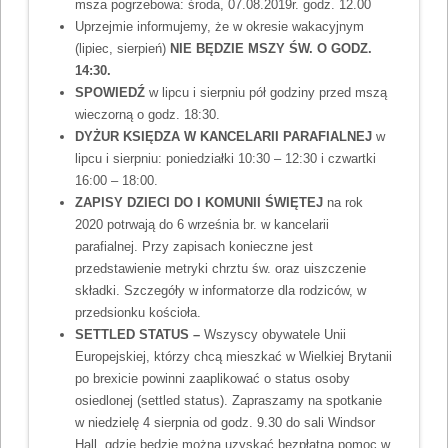
msza pogrzebowa: środa, 07.08.2019r. godz. 12.00
Uprzejmie informujemy, że w okresie wakacyjnym
(lipiec, sierpień)
NIE BĘDZIE MSZY ŚW. O GODZ.
14:30.
SPOWIEDŹ
w lipcu i sierpniu pół godziny przed mszą
wieczorną o godz. 18:30.
DYŻUR KSIĘDZA W KANCELARII PARAFIALNEJ
w
lipcu i sierpniu: poniedziałki 10:30 – 12:30 i czwartki
16:00 – 18:00.
ZAPISY DZIECI DO I KOMUNII ŚWIĘTEJ
na rok
2020 potrwają do 6 września br. w kancelarii
parafialnej. Przy zapisach konieczne jest
przedstawienie metryki chrztu św. oraz uiszczenie
składki. Szczegóły w informatorze dla rodziców, w
przedsionku kościoła.
SETTLED STATUS –
Wszyscy obywatele Unii
Europejskiej, którzy chcą mieszkać w Wielkiej Brytanii
po brexicie powinni zaaplikować o status osoby
osiedlonej (settled status). Zapraszamy na spotkanie
w niedzielę 4 sierpnia od godz. 9.30 do sali Windsor
Hall, gdzie będzie można uzyskać bezpłatną pomoc w