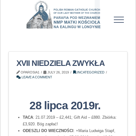
XVII NIEDZIELA ZWYKŁA
OPAROSIA1
JULY 26, 2019
UNCATEGORIZED
LEAVE A COMMENT
28 lipca 2019r.
TACA
: 21.07.2019 – £2,441; Gift Aid – £880. Zbiórka:
£3,920. Bóg zapłać!
ODESZLI DO WIECZNOŚCI
: +Maria Ludwiga Stapf,