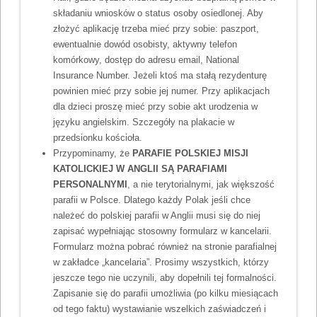
składaniu wniosków o status osoby osiedlonej. Aby
złożyć aplikację trzeba mieć przy sobie: paszport,
ewentualnie dowód osobisty, aktywny telefon
komórkowy, dostęp do adresu email, National
Insurance Number. Jeżeli ktoś ma stałą rezydenturę
powinien mieć przy sobie jej numer. Przy aplikacjach
dla dzieci proszę mieć przy sobie akt urodzenia w
języku angielskim. Szczegóły na plakacie w
przedsionku kościoła.
Przypominamy, że
PARAFIE POLSKIEJ MISJI
KATOLICKIEJ W ANGLII SĄ PARAFIAMI
PERSONALNYMI
, a nie terytorialnymi, jak większość
parafii w Polsce. Dlatego każdy Polak jeśli chce
należeć do polskiej parafii w Anglii musi się do niej
zapisać wypełniając stosowny formularz w kancelarii.
Formularz można pobrać również na stronie parafialnej
w zakładce „kancelaria”. Prosimy wszystkich, którzy
jeszcze tego nie uczynili, aby dopełnili tej formalności.
Zapisanie się do parafii umożliwia (po kilku miesiącach
od tego faktu) wystawianie wszelkich zaświadczeń i