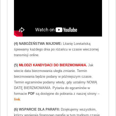
(4) NABOŻEŃSTWA MAJOWE:
Litanię Loretańską
śpiewamy każdego dnia po różańcu w czasie wieczornej
transmisji online.
(5)
MŁODZI KANDYDACI DO BIERZMOWANIA.
Jak
wiecie data bierzmowania uległa zmianie. Termin
bierzmowania będzie podany w późniejszym czasie.
Termin egzaminów podamy wtedy, gdy ustalimy NOWĄ
DATĘ BIERZMOWANIA. Pytania do egzaminów w
formacie
PDF
są dostępne do pobrania z naszej strony –
link
.
(6) WSPARCIE DLA PARAFII:
Dziękujemy wszystkim,
którzy wspierają finansowo parafię w tym trudnym czasie.