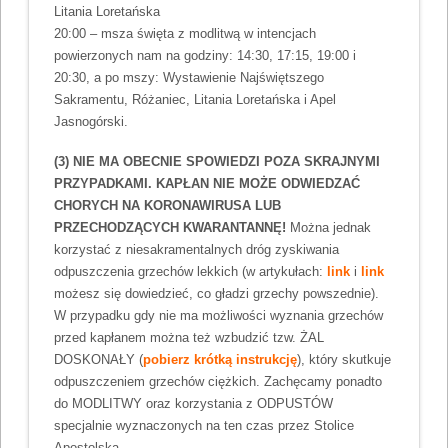
Litania Loretańska
20:00 – msza święta z modlitwą w intencjach
powierzonych nam na godziny: 14:30, 17:15, 19:00 i
20:30, a po mszy: Wystawienie Najświętszego
Sakramentu, Różaniec, Litania Loretańska i Apel
Jasnogórski.
(3) NIE MA OBECNIE SPOWIEDZI POZA SKRAJNYMI
PRZYPADKAMI. KAPŁAN NIE MOŻE ODWIEDZAĆ
CHORYCH NA KORONAWIRUSA LUB
PRZECHODZĄCYCH KWARANTANNĘ!
Można jednak
korzystać z niesakramentalnych dróg zyskiwania
odpuszczenia grzechów lekkich (w artykułach:
link
i
link
możesz się dowiedzieć, co gładzi grzechy powszednie).
W przypadku gdy nie ma możliwości wyznania grzechów
przed kapłanem można też wzbudzić tzw. ŻAL
DOSKONAŁY (
pobierz krótką instrukcję
), który skutkuje
odpuszczeniem grzechów ciężkich. Zachęcamy ponadto
do MODLITWY oraz korzystania z ODPUSTÓW
specjalnie wyznaczonych na ten czas przez Stolice
Apostolską.