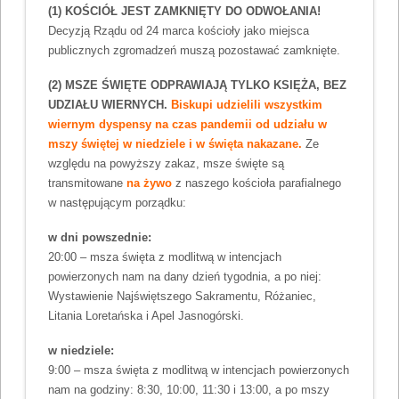
(1) KOŚCIÓŁ JEST ZAMKNIĘTY DO ODWOŁANIA!
Decyzją Rządu od 24 marca kościoły jako miejsca
publicznych zgromadzeń muszą pozostawać zamknięte.
(2) MSZE ŚWIĘTE ODPRAWIAJĄ TYLKO KSIĘŻA, BEZ
UDZIAŁU WIERNYCH.
Biskupi udzielili wszystkim
wiernym dyspensy na czas pandemii od udziału w
mszy świętej w niedziele i w święta nakazane.
Ze
względu na powyższy zakaz, msze święte są
transmitowane
na żywo
z naszego kościoła parafialnego
w następującym porządku:
w dni powszednie:
20:00 – msza święta z modlitwą w intencjach
powierzonych nam na dany dzień tygodnia, a po niej:
Wystawienie Najświętszego Sakramentu, Różaniec,
Litania Loretańska i Apel Jasnogórski.
w niedziele:
9:00 – msza święta z modlitwą w intencjach powierzonych
nam na godziny: 8:30, 10:00, 11:30 i 13:00, a po mszy