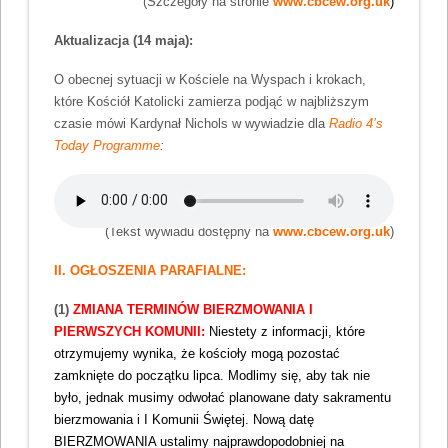
(Szczegóły na stronie
www.cbcew.org.uk
)
Aktualizacja (14 maja):
O obecnej sytuacji w Kościele na Wyspach i krokach,
które Kościół Katolicki zamierza podjąć w najbliższym
czasie mówi Kardynał Nichols w wywiadzie dla
Radio 4’s
Today Programme
:
(Tekst wywiadu dostępny na
www.cbcew.org.uk
)
II. OGŁOSZENIA PARAFIALNE:
(1)
ZMIANA TERMINÓW BIERZMOWANIA I
PIERWSZYCH KOMUNII:
Niestety z informacji, które
otrzymujemy wynika, że kościoły mogą pozostać
zamknięte do początku lipca. Modlimy się, aby tak nie
było, jednak musimy odwołać planowane daty sakramentu
bierzmowania i I Komunii Świętej. Nową datę
BIERZMOWANIA ustalimy najprawdopodobniej na