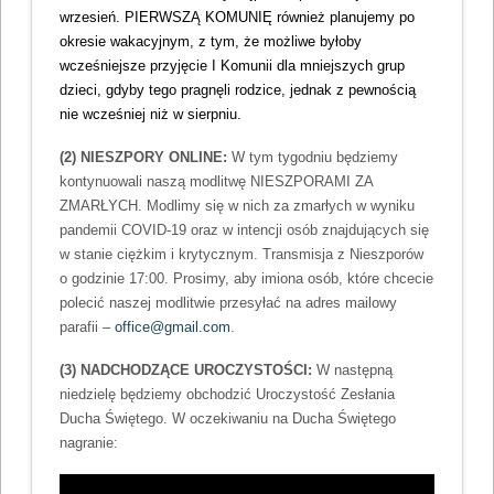
wrzesień. PIERWSZĄ KOMUNIĘ również planujemy po
okresie wakacyjnym, z tym, że możliwe byłoby
wcześniejsze przyjęcie I Komunii dla mniejszych grup
dzieci, gdyby tego pragnęli rodzice, jednak z pewnością
nie wcześniej niż w sierpniu.
(2) NIESZPORY ONLINE:
W tym tygodniu będziemy
kontynuowali naszą modlitwę NIESZPORAMI ZA
ZMARŁYCH. Modlimy się w nich za zmarłych w wyniku
pandemii COVID-19 oraz w intencji osób znajdujących się
w stanie ciężkim i krytycznym. Transmisja z Nieszporów
o godzinie 17:00. Prosimy, aby imiona osób, które chcecie
polecić naszej modlitwie przesyłać na adres mailowy
parafii –
office@gmail.com
.
(3) NADCHODZĄCE UROCZYSTOŚCI:
W następną
niedzielę będziemy obchodzić Uroczystość Zesłania
Ducha Świętego. W oczekiwaniu na Ducha Świętego
nagranie: