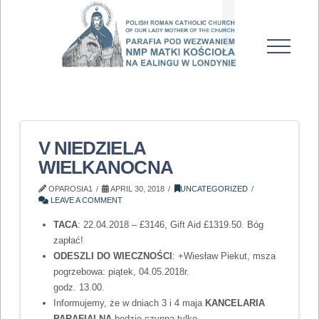
V NIEDZIELA
WIELKANOCNA
OPAROSIA1
APRIL 30, 2018
UNCATEGORIZED
LEAVE A COMMENT
TACA
: 22.04.2018 – £3146, Gift Aid £1319.50. Bóg
zapłać!
ODESZLI DO WIECZNOŚCI
: +Wiesław Piekut, msza
pogrzebowa: piątek, 04.05.2018r.
godz. 13.00.
Informujemy, że w dniach 3 i 4 maja
KANCELARIA
PARAFIALNA
będzie czynna tylko