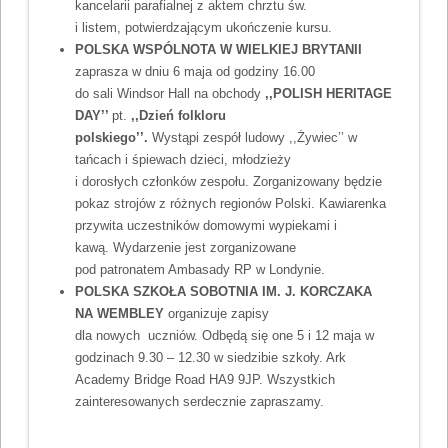
kancelarii parafialnej z aktem chrztu św.
i listem, potwierdzającym ukończenie kursu.
POLSKA WSPÓLNOTA W WIELKIEJ BRYTANII
zaprasza w dniu 6 maja od godziny 16.00
do sali Windsor Hall na obchody
,,POLISH HERITAGE
DAY’’
pt.
,,Dzień folkloru
polskiego’’.
Wystąpi zespół ludowy ,,Żywiec’’ w
tańcach i śpiewach dzieci, młodzieży
i dorosłych członków zespołu. Zorganizowany będzie
pokaz strojów z różnych regionów Polski. Kawiarenka
przywita uczestników domowymi wypiekami i
kawą. Wydarzenie jest zorganizowane
pod patronatem Ambasady RP w Londynie.
POLSKA SZKOŁA SOBOTNIA IM. J. KORCZAKA
NA WEMBLEY
organizuje zapisy
dla nowych uczniów. Odbędą się one 5 i 12 maja w
godzinach 9.30 – 12.30 w siedzibie szkoły. Ark
Academy Bridge Road HA9 9JP. Wszystkich
zainteresowanych serdecznie zapraszamy.