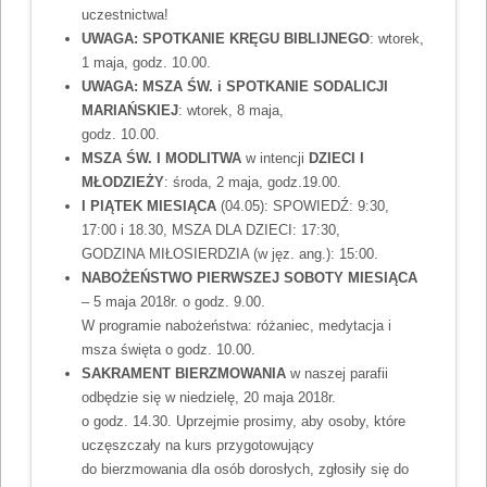
uczestnictwa!
UWAGA: SPOTKANIE KRĘGU BIBLIJNEGO
: wtorek,
1 maja, godz. 10.00.
UWAGA: MSZA ŚW. i SPOTKANIE
SODALICJI
MARIAŃSKIEJ
: wtorek, 8 maja,
godz. 10.00.
MSZA ŚW. I MODLITWA
w intencji
DZIECI I
MŁODZIEŻY
: środa, 2 maja, godz.19.00.
I PIĄTEK MIESIĄCA
(04.05): SPOWIEDŹ: 9:30,
17:00 i 18.30, MSZA DLA DZIECI: 17:30,
GODZINA MIŁOSIERDZIA (w jęz. ang.): 15:00.
NABOŻEŃSTWO PIERWSZEJ SOBOTY MIESIĄCA
– 5 maja 2018r. o godz. 9.00.
W programie nabożeństwa: różaniec, medytacja i
msza święta o godz. 10.00.
SAKRAMENT BIERZMOWANIA
w naszej parafii
odbędzie się w niedzielę, 20 maja 2018r.
o godz. 14.30. Uprzejmie prosimy, aby osoby, które
uczęszczały na kurs przygotowujący
do bierzmowania dla osób dorosłych, zgłosiły się do