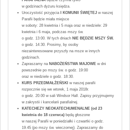
w godzinach dyżuru księdza.
Uroczystość przyjęcia
I KOMUNII ŚWIĘTEJ
w naszej
Parafii będzie miała miejsce
w soboty: 28 kwietnia i 5 maja oraz w niedziele: 29
kwietnia i 6 maja, podczas mszy św.
o godz. 13:00. W tych dniach
NIE BĘDZIE MSZY ŚW.
o godz. 14:30. Prosimy, by osoby
niezainteresowane przyszły na msze w innych
godzinach.
Zapraszamy na
NABOŻEŃSTWA MAJOWE
w dni
powszednie po mszy św. o godz. 19:00
oraz w niedziele o godz. 18:30.
KURS PRZEDMAŁŻEŃSKI
w naszej parafii
rozpocznie się we wtorek, 1 maja 2018r.
o godz. 20.00 w sali Windsor Hall. Zapisy przyjmujemy
w zakrystii i kancelarii parafialnej.
KATECHEZY NEOKATECHUMENALNE (od 23
kwietnia do 18 czerwca)
będą głoszone
w naszej Parafii w poniedziałki i czwartki o godz.
19.45 (po mszy św. wieczornej). Zapraszamy do