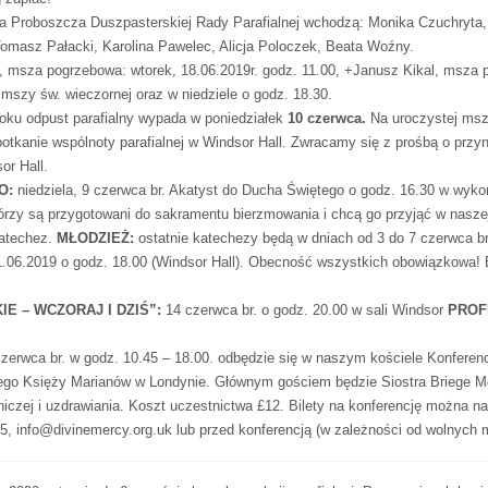
a Proboszcza Duszpasterskiej Rady Parafialnej wchodzą: Monika Czuchryta,
omasz Pałacki, Karolina Pawelec, Alicja Poloczek, Beata Woźny.
, msza pogrzebowa: wtorek, 18.06.2019r. godz. 11.00, +Janusz Kikal, msza p
 mszy św. wieczornej oraz w niedziele o godz. 18.30.
oku odpust parafialny wypada w poniedziałek
10 czerwca.
Na uroczystej mszy
tkanie wspólnoty parafialnej w Windsor Hall. Zwracamy się z prośbą o przyn
or Hall.
O:
niedziela, 9 czerwca br. Akatyst do Ducha Świętego o godz. 16.30 w wykon
órzy są przygotowani do sakramentu bierzmowania i chcą go przyjąć w naszej 
katechez.
MŁODZIEŻ:
ostatnie katechezy będą w dniach od 3 do 7 czerwca br
1.06.2019 o godz. 18.00 (Windsor Hall). Obecność wszystkich obowiązkowa!
E – WCZORAJ I DZIŚ”:
14 czerwca br. o godz. 20.00 w sali Windsor
PROF
czerwca br. w godz. 10.45 – 18.00. odbędzie się w naszym kościele Konferencj
żego Księży Marianów w Londynie. Głównym gościem będzie Siostra Briege Mc
czej i uzdrawiania. Koszt uczestnictwa £12. Bilety na konferencję można na
, info@divinemercy.org.uk lub przed konferencją (w zależności od wolnych 