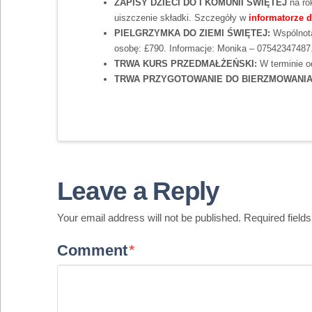
ZAPISY DZIECI DO I KOMUNII ŚWIĘTEJ
na ro
uiszczenie składki. Szczegóły w
informatorze 
PIELGRZYMKA DO ZIEMI ŚWIĘTEJ:
Wspólnota
osobę: £790. Informacje: Monika – 07542347487
TRWA KURS PRZEDMAŁŻEŃSKI:
W terminie od
TRWA PRZYGOTOWANIE DO BIERZMOWANI
Leave a Reply
Your email address will not be published.
Required field
Comment
*