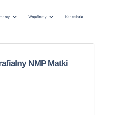
menty
Wspólnoty
Kancelaria
afialny NMP Matki