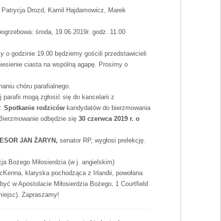
 Patrycja Drozd, Kamil Hajdamowicz, Marek
ogrzebowa: środa, 19.06.2019r. godz. 11.00
 o godzinie 19.00 będziemy gościli przedstawicieli
iesienie ciasta na wspólną agapę. Prosimy o
aniu chóru parafialnego.
parafii mogą zgłosić się do kancelarii z
.
Spotkanie rodziców
kandydatów do bierzmowania
 Bierzmowanie odbędzie się
30 czerwca 2019 r. o
ESOR JAN ŻARYN,
senator RP, wygłosi prelekcję.
a Bożego Miłosierdzia (w j. angielskim)
Kenna, klaryska pochodząca z Irlandii, powołana
być w Apostolacie Miłosierdzia Bożego, 1 Courtfield
miejsc). Zapraszamy!