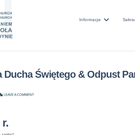
Informacje
Sakra
a Ducha Świętego & Odpust Par
LEAVE A COMMENT
r.
g zapłać!