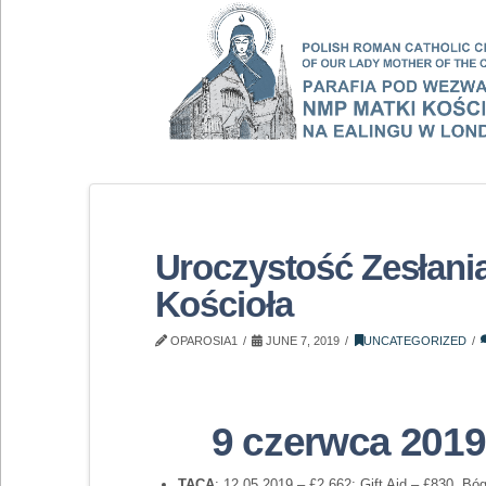
Uroczystość Zesłani
Kościoła
OPAROSIA1
JUNE 7, 2019
UNCATEGORIZED
9 czerwca 2019 
TACA
: 12.05.2019 – £2,662; Gift Aid – £830. Bó