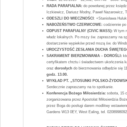
RADA PARAFIALNA:
do powołanej przez księdz
Iczkiewicz, Dariusz Modny, Paweł Nazarowicz, T
ODESZLI DO WIECZNOŚCI
: +Stanisława Huluk
NABOŻEŃSTWO CZERWCOWE:
codziennie po
ODPUST PARAFIALNY (CIVIC MASS):
W tym r
władz lokalnych. Po mszy św. zapraszamy na spo
dostarczenie wypieków przed mszą św. do Winds
UROCZYSTOŚĆ ZESŁANIA DUCHA ŚWIĘTEG
SAKRAMENT BIERZMOWANIA
–
DOROŚLI:
kt
certyfikatem chrztu i świadectwem ukończenia 
oraz
dorosłych
do bierzmowania odbędzie się 1
godz. 13.00.
WYKŁAD PT. „STOSUNKI POLSKO-ŻYDOWSKI
Serdecznie zapraszamy na to spotkanie.
Konferencja Bożego Miłosierdzia:
sobota, 15 
zorganizowana przez Apostolat Miłosierdzia Bo
przez Boga do posługi darem modlitwy wstawienni
Gardens W13 0EY, West Ealing, tel. 02089980925