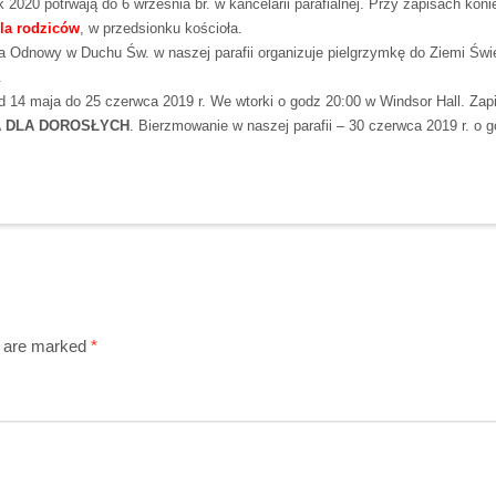
k 2020 potrwają do 6 września br. w kancelarii parafialnej. Przy zapisach kon
dla rodziców
, w przedsionku kościoła.
 Odnowy w Duchu Św. w naszej parafii organizuje pielgrzymkę do Ziemi Święt
.
 14 maja do 25 czerwca 2019 r. We wtorki o godz 20:00 w Windsor Hall. Zapi
A DLA DOROSŁYCH
. Bierzmowanie w naszej parafii – 30 czerwca 2019 r. o g
s are marked
*