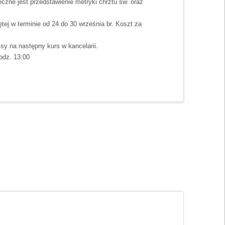
ieczne jest przedstawienie metryki chrztu św. oraz
ej w terminie od 24 do 30 września br. Koszt za
sy na następny kurs w kancelarii.
odz. 13:00