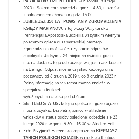
PARAFIALNY DZIEŃ CHOREGO:
sobota, 8 lutego
2020 r. Sakrament spowiedzi o godz. 14:30, msza św.
z sakramentem chorych o godz. 15:00.
JUBILEUSZ 350 LAT POWSTANIA ZGROMADZENIA
KSIĘŻY MARIANÓW:
z tej okazji Watykańska
Penitencjaria Apostolska udzieliła wszystkim wiernym
poleconym opiece duszpasterskiej naszego
Zgromadzenia możliwości uzyskania odpustów
zupełnych. Jednym z 24 miejsc na świecie, gdzie
można dostąpić tego dobrodziejstwa, jest nasz kościół
na Ealingu. Odpust można uzyskać każdego dnia
począwszy od 8 grudnia 2019 r. do 8 grudnia 2023 r.
Pełną informację na ten temat można znaleźć w
specjalnych fiszkach
wyłożonych na stoliku pod chórem.
SETTLED STATUS:
kolejne spotkanie, gdzie będzie
można uzyskać bezpłatną pomoc w składaniu
wniosków o status osoby osiedlonej odbędzie się 23
lutego 2020 r. w godz. 9:30 – 15:30 w Windsor Hall.
Koło Przyjaciół Harcerstwa zaprasza na
KIERMASZ
TANICH POLSKICH KSIĄŻEK
w niedzielę 9 lutego