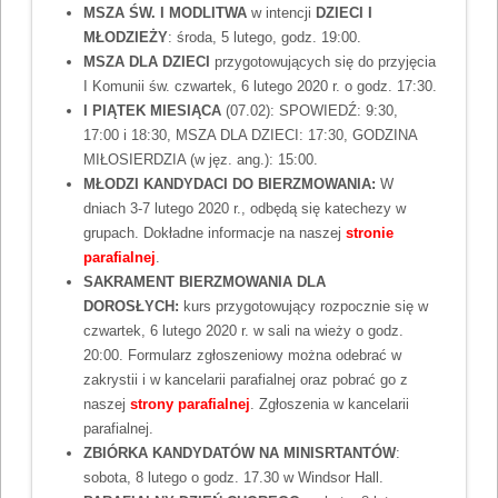
MSZA ŚW. I MODLITWA
w intencji
DZIECI I
MŁODZIEŻY
: środa, 5 lutego, godz. 19:00.
MSZA DLA DZIECI
przygotowujących się do przyjęcia
I Komunii św. czwartek, 6 lutego 2020 r. o godz. 17:30.
I PIĄTEK MIESIĄCA
(07.02): SPOWIEDŹ: 9:30,
17:00 i 18:30, MSZA DLA DZIECI: 17:30, GODZINA
MIŁOSIERDZIA (w jęz. ang.): 15:00.
MŁODZI KANDYDACI DO BIERZMOWANIA
:
W
dniach 3-7 lutego 2020 r., odbędą się katechezy w
grupach. Dokładne informacje na naszej
stronie
parafialnej
.
SAKRAMENT BIERZMOWANIA DLA
DOROSŁYCH:
kurs przygotowujący rozpocznie się w
czwartek, 6 lutego 2020 r. w sali na wieży o godz.
20:00. Formularz zgłoszeniowy można odebrać w
zakrystii i w kancelarii parafialnej oraz pobrać go z
naszej
strony parafialnej
. Zgłoszenia w kancelarii
parafialnej.
ZBIÓRKA KANDYDATÓW NA MINISRTANTÓW
:
sobota, 8 lutego o godz. 17.30 w Windsor Hall.