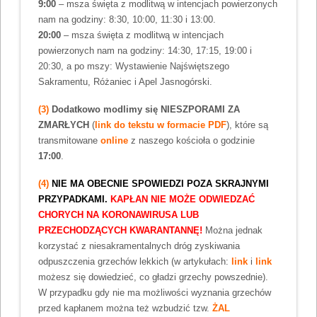
9:00
– msza święta z modlitwą w intencjach powierzonych
nam na godziny: 8:30, 10:00, 11:30 i 13:00.
20:00
– msza święta z modlitwą w intencjach
powierzonych nam na godziny: 14:30, 17:15, 19:00 i
20:30, a po mszy: Wystawienie Najświętszego
Sakramentu, Różaniec i Apel Jasnogórski.
(3)
Dodatkowo modlimy się NIESZPORAMI ZA
ZMARŁYCH
(
link do tekstu w formacie PDF
), które są
transmitowane
online
z naszego kościoła o godzinie
17:00
.
(4)
NIE MA OBECNIE SPOWIEDZI POZA SKRAJNYMI
PRZYPADKAMI.
KAPŁAN NIE MOŻE ODWIEDZAĆ
CHORYCH NA KORONAWIRUSA LUB
PRZECHODZĄCYCH KWARANTANNĘ!
Można jednak
korzystać z niesakramentalnych dróg zyskiwania
odpuszczenia grzechów lekkich (w artykułach:
link
i
link
możesz się dowiedzieć, co gładzi grzechy powszednie).
W przypadku gdy nie ma możliwości wyznania grzechów
przed kapłanem można też wzbudzić tzw.
ŻAL