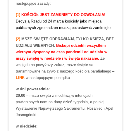
następujące zasady:
(1)
KOŚCIÓŁ JEST ZAMKNIĘTY DO ODWOŁANIA!
Decyzją Rządu od 24 marca kościoły jako miejsca
publicznych zgromadzeń muszą pozostawać zamknięte.
(2)
MSZE ŚWIĘTE ODPRAWIAJĄ TYLKO KSIĘŻA, BEZ
UDZIAŁU WIERNYCH.
Biskupi udzielili wszystkim
wiernym dyspensy na czas pandemii od udziału w
mszy świętej w niedziele i w święta nakazane.
Ze
względu na powyższy zakaz, msze święte są
transmitowane na żywo z naszego kościoła parafialnego –
LINK
w następującym porządku:
w dni powszednie:
20:00
– msza święta z modlitwą w intencjach
powierzonych nam na dany dzień tygodnia, a po niej:
Wystawienie Najświętszego Sakramentu, Różaniec i Apel
Jasnogórski.
w niedziele: