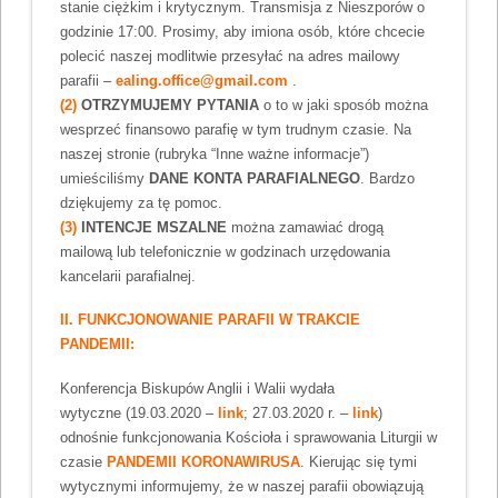
stanie ciężkim i krytycznym. Transmisja z Nieszporów o
godzinie 17:00. Prosimy, aby imiona osób, które chcecie
polecić naszej modlitwie przesyłać na adres mailowy
parafii –
ealing.office@gmail.com
.
(2)
OTRZYMUJEMY PYTANIA
o to w jaki sposób można
wesprzeć finansowo parafię w tym trudnym czasie. Na
naszej stronie (rubryka “Inne ważne informacje”)
umieściliśmy
DANE KONTA PARAFIALNEGO
. Bardzo
dziękujemy za tę pomoc.
(3)
INTENCJE MSZALNE
można zamawiać drogą
mailową lub telefonicznie w godzinach urzędowania
kancelarii parafialnej.
II. FUNKCJONOWANIE PARAFII W TRAKCIE
PANDEMII:
Konferencja Biskupów Anglii i Walii wydała
wytyczne (19.03.2020 –
link
; 27.03.2020 r. –
link
)
odnośnie funkcjonowania Kościoła i sprawowania Liturgii w
czasie
PANDEMII KORONAWIRUSA
. Kierując się tymi
wytycznymi informujemy, że w naszej parafii obowiązują