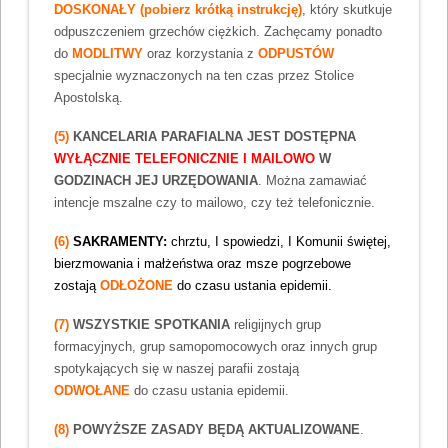
DOSKONAŁY (
pobierz krótką instrukcję
)
, który skutkuje
odpuszczeniem grzechów ciężkich. Zachęcamy ponadto
do
MODLITWY
oraz korzystania z
ODPUSTÓW
specjalnie wyznaczonych na ten czas przez Stolice
Apostolską.
(5)
KANCELARIA PARAFIALNA JEST DOSTĘPNA
WYŁĄCZNIE TELEFONICZNIE I MAILOWO
W
GODZINACH JEJ URZĘDOWANIA
. Można zamawiać
intencje mszalne czy to mailowo, czy też telefonicznie.
(6)
SAKRAMENTY:
chrztu, I spowiedzi, I Komunii świętej,
bierzmowania i małżeństwa oraz msze pogrzebowe
zostają
ODŁOŻONE
do czasu ustania epidemii.
(7)
WSZYSTKIE SPOTKANIA
religijnych grup
formacyjnych, grup samopomocowych oraz innych grup
spotykających się w naszej parafii zostają
ODWOŁANE
do czasu ustania epidemii.
(8)
POWYŻSZE ZASADY BĘDĄ AKTUALIZOWANE
.