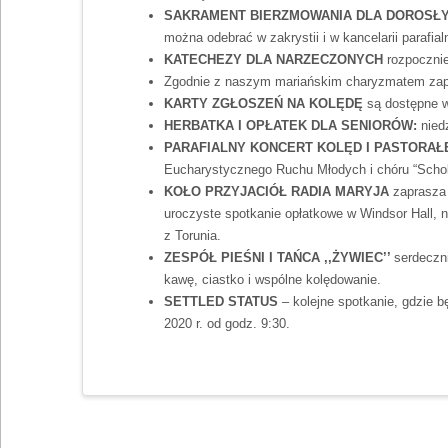
SAKRAMENT BIERZMOWANIA DLA DOROSŁY
można odebrać w zakrystii i w kancelarii parafial
KATECHEZY DLA NARZECZONYCH
rozpocznie
Zgodnie z naszym mariańskim charyzmatem za
KARTY ZGŁOSZEŃ NA KOLĘDĘ
są dostępne w
HERBATKA I OPŁATEK DLA SENIORÓW:
nied
PARAFIALNY KONCERT KOLĘD I PASTORAŁ
Eucharystycznego Ruchu Młodych i chóru “Scho
KOŁO PRZYJACIÓŁ RADIA MARYJA
zaprasza 
uroczyste spotkanie opłatkowe w Windsor Hall, 
z Torunia.
ZESPÓŁ PIEŚNI I TAŃCA ,,ŻYWIEC’’
serdeczn
kawę, ciastko i wspólne kolędowanie.
SETTLED STATUS
– kolejne spotkanie, gdzie 
2020 r. od godz. 9:30.