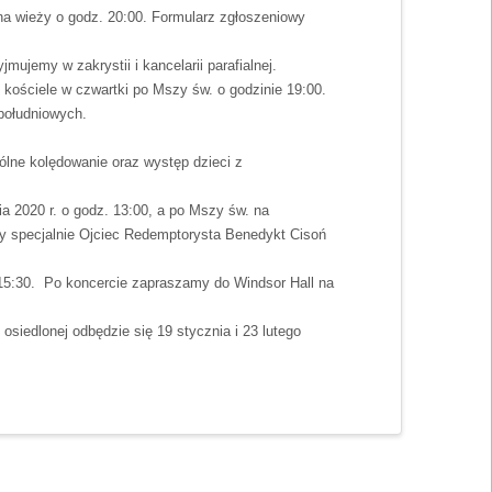
 na wieży o godz. 20:00. Formularz zgłoszeniowy
mujemy w zakrystii i kancelarii parafialnej.
kościele w czwartki po Mszy św. o godzinie 19:00.
opołudniowych.
pólne kolędowanie oraz występ dzieci z
ia 2020 r. o godz. 13:00, a po Mszy św. na
ny specjalnie Ojciec Redemptorysta Benedykt Cisoń
 15:30. Po koncercie zapraszamy do Windsor Hall na
siedlonej odbędzie się 19 stycznia i 23 lutego