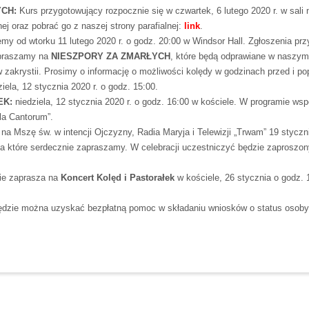
CH:
Kurs przygotowujący rozpocznie się w czwartek, 6 lutego 2020 r. w sali
nej oraz pobrać go z naszej strony parafialnej:
link
.
my od wtorku 11 lutego 2020 r. o godz. 20:00 w Windsor Hall. Zgłoszenia przyj
praszamy na
NIESZPORY ZA ZMARŁYCH
, które będą odprawiane w naszym 
 zakrystii. Prosimy o informację o możliwości kolędy w godzinach przed i p
ziela, 12 stycznia 2020 r. o godz. 15:00.
EK:
niedziela, 12 stycznia 2020 r. o godz. 16:00 w kościele. W programie ws
la Cantorum”.
na Mszę św. w intencji Ojczyzny, Radia Maryja i Telewizji „Trwam” 19 styczn
na które serdecznie zapraszamy. W celebracji uczestniczyć będzie zaproszo
ie zaprasza na
Koncert Kolęd i Pastorałek
w kościele, 26 stycznia o godz.
będzie można uzyskać bezpłatną pomoc w składaniu wniosków o status osoby o