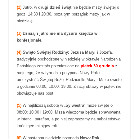
(2)
Jutro, w
drugi dzień świąt
nie będzie mszy świętej o
godz. 14:30 i 20:30, poza tym porządek mszy jak w
niedzielę.
(3)
Dzisiaj i jutro nie ma dyżuru księdza w
konfesjonale.
(4)
Święto Świętej Rodziny: Jezusa Maryi i Józefa
,
tradycyjnie obchodzone w niedzielę w oktawie Narodzenia
Pańskiego zostało przeniesione na
piątek 30 grudnia
z
racji tego, że w tym dniu przypada Nowy Rok i
uroczystość Świętej Bożej Rodzicielki Maryi. Msze święte
o godzinie 08:00, 10:00, 19:00. Z racji oktawy w piątek nie
obowiązuje nas post.
(5)
W najbliższą sobotę w „
Sylwestra
” msze święte o
08:00; 10:00 i 19:00. Msza wieczorna będzie sprawowana
w intencji parafian, a po niej zapraszamy na nabożeństwo
kończące mijający rok.
(6)
W następną niedzielę przypada
Nowy Rok
.