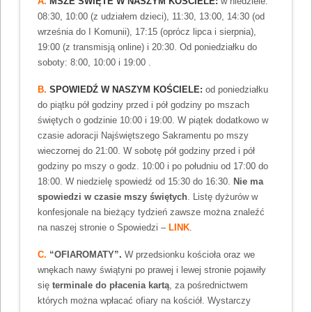
A.
MSZE ŚWIĘTE W NASZYM KOŚCIELE:
w niedziele:
08:30, 10:00 (z udziałem dzieci), 11:30, 13:00, 14:30 (od
września do I Komunii), 17:15 (oprócz lipca i sierpnia),
19:00 (z transmisją online) i 20:30. Od poniedziałku do
soboty: 8:00, 10:00 i 19:00 .
B.
SPOWIEDŹ W NASZYM KOŚCIELE:
od poniedziałku
do piątku pół godziny przed i pół godziny po mszach
świętych o godzinie 10:00 i 19:00. W piątek dodatkowo w
czasie adoracji Najświętszego Sakramentu po mszy
wieczornej do 21:00. W sobotę pół godziny przed i pół
godziny po mszy o godz. 10:00 i po południu od 17:00 do
18:00. W niedzielę spowiedź od 15:30 do 16:30.
Nie ma
spowiedzi w czasie mszy świętych
. Listę dyżurów w
konfesjonale na bieżący tydzień zawsze można znaleźć
na naszej stronie o Spowiedzi –
LINK
.
C.
“OFIAROMATY”
.
W przedsionku kościoła oraz we
wnękach nawy świątyni po prawej i lewej stronie pojawiły
się
terminale do płacenia kartą
, za pośrednictwem
których można wpłacać ofiary na kościół. Wystarczy