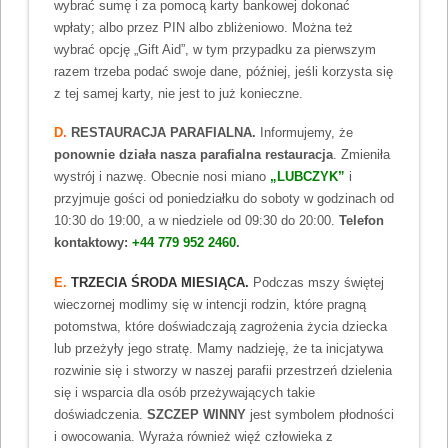
wybrać sumę i za pomocą karty bankowej dokonać
wpłaty; albo przez PIN albo zbliżeniowo. Można też
wybrać opcję „Gift Aid”, w tym przypadku za pierwszym
razem trzeba podać swoje dane, później, jeśli korzysta się
z tej samej karty, nie jest to już konieczne.
D.
RESTAURACJA PARAFIALNA.
Informujemy, że
ponownie działa nasza parafialna restauracja
. Zmieniła
wystrój i nazwę. Obecnie nosi miano
„LUBCZYK”
i
przyjmuje gości od poniedziałku do soboty w godzinach od
10:30 do 19:00, a w niedziele od 09:30 do 20:00.
Telefon
kontaktowy:
+44 779 952 2460
.
E.
TRZECIA ŚRODA MIESIĄCA.
Podczas mszy świętej
wieczornej modlimy się w intencji rodzin, które pragną
potomstwa, które doświadczają zagrożenia życia dziecka
lub przeżyły jego stratę. Mamy nadzieję, że ta inicjatywa
rozwinie się i stworzy w naszej parafii przestrzeń dzielenia
się i wsparcia dla osób przeżywających takie
doświadczenia.
SZCZEP WINNY
jest symbolem płodności
i owocowania. Wyraża również więź człowieka z