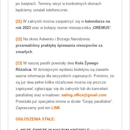
po świętach. Terminy wizyt w konkretnych domach
będziemy ustalali telefonicznie.
(11)
W zakrystii można zaopatrzyć się w
kalendarze na
rok 2023
oraz w kolejny numer miesięcznika „
OREMUS
”.
(12)
Na okres Adwentu i Bożego Narodzenia
przerwaliśmy praktykę śpiewania nieszporów za
zmarłych
.
(13)
W naszej parafii powstały dwa
Koła Żywego
Różańc
a
. W dzisiejszym wydaniu biuletynu są zawarte
ważne informacje dla wszystkich zapisanych. Pomimo, że
są już dwa pełne kółka różańcowe można się jeszcze
zapisywać zgłaszając się do zakrystii lub do kancelarii
parafialnej oraz e-mailowo:
ealing.office@gmail.com
Powstała już specjalna strona w dziale “Grupy parafialne”.
Zapraszamy pod ten
LINK
.
OGŁOSZENIA STAŁE: