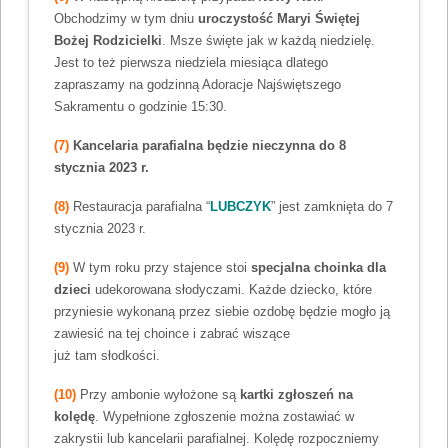
Obchodzimy w tym dniu
uroczystość Maryi Świętej
Bożej Rodzicielki
. Msze święte jak w każdą niedzielę.
Jest to też pierwsza niedziela miesiąca dlatego
zapraszamy na godzinną Adoracje Najświętszego
Sakramentu o godzinie 15:30.
(7)
Kancelaria parafialna będzie nieczynna do 8
stycznia 2023 r.
(8)
Restauracja parafialna “
LUBCZYK
” jest zamknięta do 7
stycznia 2023 r.
(9)
W tym roku przy stajence stoi
specjalna choinka dla
dzieci
udekorowana słodyczami. Każde dziecko, które
przyniesie wykonaną przez siebie ozdobę będzie mogło ją
zawiesić na tej choince i zabrać wiszące
już tam słodkości.
(10)
Przy ambonie wyłożone są
kartki zgłoszeń na
kolędę
. Wypełnione zgłoszenie można zostawiać w
zakrystii lub kancelarii parafialnej. Kolędę rozpoczniemy