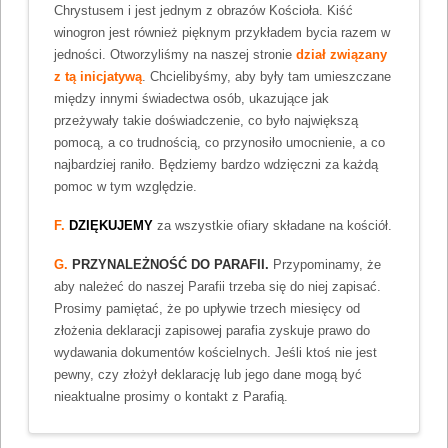
Chrystusem i jest jednym z obrazów Kościoła. Kiść
winogron jest również pięknym przykładem bycia razem w
jedności. Otworzyliśmy na naszej stronie
dział związany
z tą inicjatywą
. Chcielibyśmy, aby były tam umieszczane
między innymi świadectwa osób, ukazujące jak
przeżywały takie doświadczenie, co było największą
pomocą, a co trudnością, co przynosiło umocnienie, a co
najbardziej raniło. Będziemy bardzo wdzięczni za każdą
pomoc w tym względzie.
F.
DZIĘKUJEMY
za wszystkie ofiary składane na kościół.
G.
PRZYNALEŻNOŚĆ DO PARAFII.
Przypominamy, że
aby należeć do naszej Parafii trzeba się do niej zapisać.
Prosimy pamiętać, że po upływie trzech miesięcy od
złożenia deklaracji zapisowej parafia zyskuje prawo do
wydawania dokumentów kościelnych. Jeśli ktoś nie jest
pewny, czy złożył deklarację lub jego dane mogą być
nieaktualne prosimy o kontakt z Parafią.