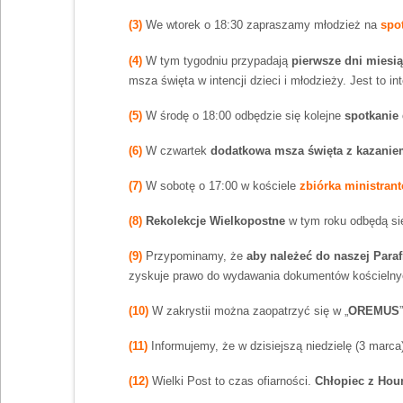
(3)
We wtorek o 18:30 zapraszamy młodzież na
spo
(4)
W tym tygodniu przypadają
pierwsze dni miesi
msza święta w intencji dzieci i młodzieży. Jest to i
(5)
W środę o 18:00 odbędzie się kolejne
spotkanie 
(6)
W czwartek
dodatkowa msza święta z kazanie
(7)
W sobotę o 17:00 w kościele
zbiórka ministran
(8)
Rekolekcje Wielkopostne
w tym roku odbędą się
(9)
Przypominamy, że
aby należeć do naszej Parafi
zyskuje prawo do wydawania dokumentów kościelnych.
(10)
W zakrystii można zaopatrzyć się w „
OREMUS
(11)
Informujemy, że w dzisiejszą niedzielę (3 marca
(12)
Wielki Post to czas ofiarności.
Chłopiec z Ho