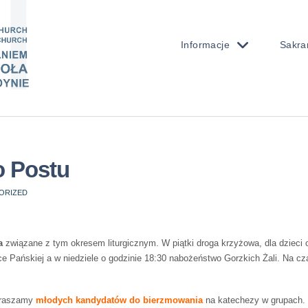
Informacje
Sakra
go Postu
ORIZED
a
związane z tym okresem liturgicznym. W piątki droga krzyżowa, dla dzieci o
ce Pańskiej a w niedziele o godzinie 18:30 nabożeństwo Gorzkich Żali. Na 
apraszamy
młodych kandydatów do bierzmowania
na katechezy w grupach