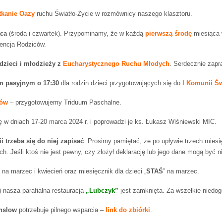
tkanie Oazy
ruchu Światło-Życie w rozmównicy naszego klasztoru.
ąca
(środa i czwartek). Przypominamy, że w każdą
pierwszą środę
miesiąca w
ntencja Rodziców.
dzieci i młodzieży z
Eucharystycznego Ruchu Młodych
. Serdecznie zap
m pasyjnym o 17:30
dla rodzin dzieci przygotowujących się do
I Komunii Św
tów
– przygotowujemy Triduum Paschalne.
 w dniach 17-20 marca 2024 r. i poprowadzi je ks. Łukasz Wiśniewski MIC.
i trzeba się do niej zapisać
. Prosimy pamiętać, że po upływie trzech miesi
 Jeśli ktoś nie jest pewny, czy złożył deklarację lub jego dane mogą być ni
” na marzec i kwiecień oraz miesięcznik dla dzieci „
STAŚ
” na marzec.
) nasza parafialna restauracja
„Lubczyk”
jest zamknięta. Za wszelkie niedo
unslow
potrzebuje pilnego wsparcia –
link do zbiórki
.