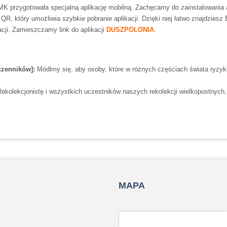
MK przygotowała specjalną aplikację mobilną. Zachęcamy do zainstalowania 
 QR, który umożliwia szybkie pobranie aplikacji. Dzięki niej łatwo znajdzie
acji. Zamieszczamy link do aplikacji
DUSZPOLONIA
.
czenników]:
Módlmy się, aby osoby, które w różnych częściach świata ryzyku
ekolekcjonistę i wszystkich uczestników naszych rekolekcji wielkopostnych
MAPA