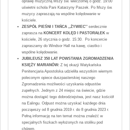
oprawę muzyczną Mszy św. wieczornej o godz. 19:00
uświetni schola Pani Katarzyny Paszek. Po Mszy św.
muzycy zapraszają na wspólne kolędowanie w
kościele.
ZESPÓŁ PIEŚNI I TAŃCA ,,ŻYWIEC’’
serdecznie
zaprasza na
KONCERT KOLĘD I PASTORAŁEK
w
kościele, 26 stycznia o godz. 15:30. Po koncercie
zapraszamy do Windsor Hall na kawę, ciastko i
wspólne kolędowanie.
JUBILEUSZ 350 LAT POWSTANIA ZGROMADZENIA
KSIĘŻY MARIANÓW:
Z tej okazji Watykańska
Penitencjaria Apostolska udzieliła wszystkim wiernym
poleconym opiece duszpasterskiej naszego
Zgromadzenia możliwości uzyskania odpustów
zupełnych. Jednym z 24 miejsc na świecie, gdzie
można dostąpić tego dobrodziejstwa, jest nasz kościół
na Ealingu. Odpust można uzyskać każdego dnia
począwszy od 8 grudnia 2019 r. do 8 grudnia 2023 r.
Pełną informację na ten temat można znaleźć w
specjalnych fiszkach wyłożonych na stoliku pod
chórem.