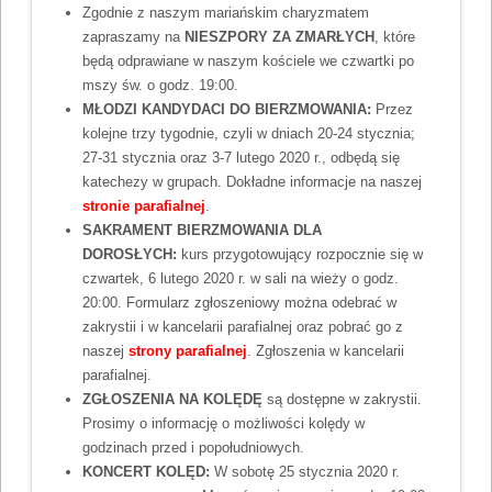
Zgodnie z naszym mariańskim charyzmatem
zapraszamy na
NIESZPORY ZA ZMARŁYCH
, które
będą odprawiane w naszym kościele we czwartki po
mszy św. o godz. 19:00.
MŁODZI KANDYDACI DO BIERZMOWANIA
:
Przez
kolejne trzy tygodnie, czyli w dniach 20-24 stycznia;
27-31 stycznia oraz 3-7 lutego 2020 r., odbędą się
katechezy w grupach. Dokładne informacje na naszej
stronie parafialnej
.
SAKRAMENT BIERZMOWANIA DLA
DOROSŁYCH:
kurs przygotowujący rozpocznie się w
czwartek, 6 lutego 2020 r. w sali na wieży o godz.
20:00. Formularz zgłoszeniowy można odebrać w
zakrystii i w kancelarii parafialnej oraz pobrać go z
naszej
strony parafialnej
. Zgłoszenia w kancelarii
parafialnej.
ZGŁOSZENIA NA KOLĘDĘ
są dostępne w zakrystii.
Prosimy o informację o możliwości kolędy w
godzinach przed i popołudniowych.
KONCERT KOLĘD:
W sobotę 25 stycznia 2020 r.