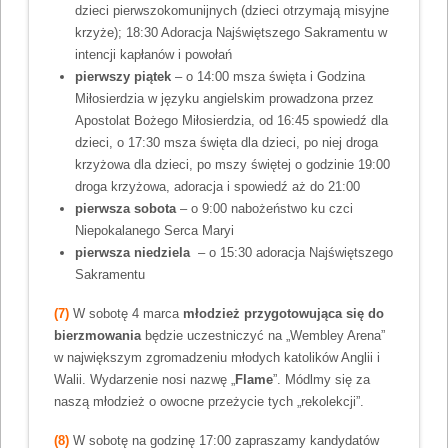
dzieci pierwszokomunijnych (dzieci otrzymają misyjne
krzyże); 18:30 Adoracja Najświętszego Sakramentu w
intencji kapłanów i powołań
pierwszy piątek
– o 14:00 msza święta i Godzina
Miłosierdzia w języku angielskim prowadzona przez
Apostolat Bożego Miłosierdzia, od 16:45 spowiedź dla
dzieci, o 17:30 msza święta dla dzieci, po niej droga
krzyżowa dla dzieci, po mszy świętej o godzinie 19:00
droga krzyżowa, adoracja i spowiedź aż do 21:00
pierwsza sobota
– o 9:00 nabożeństwo ku czci
Niepokalanego Serca Maryi
pierwsza niedziela
– o 15:30 adoracja Najświętszego
Sakramentu
(7)
W sobotę 4 marca
młodzież przygotowująca się do
bierzmowania
będzie uczestniczyć na „Wembley Arena”
w największym zgromadzeniu młodych katolików Anglii i
Walii. Wydarzenie nosi nazwę „
Flame
”. Módlmy się za
naszą młodzież o owocne przeżycie tych „rekolekcji”.
(8)
W sobotę na godzinę 17:00 zapraszamy kandydatów