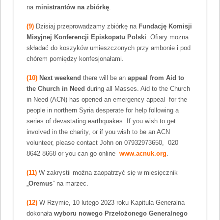
na
ministrantów na zbiórkę
.
(9)
Dzisiaj przeprowadzamy zbiórkę na
Fundację Komisji
Misyjnej Konferencji Episkopatu Polski
. Ofiary można
składać do koszyków umieszczonych przy ambonie i pod
chórem pomiędzy konfesjonałami.
(10)
Next weekend
there will be an
appeal from Aid to
the Church in Need
during all Masses. Aid to the Church
in Need (ACN) has opened an emergency appeal for the
people in northern Syria desperate for help following a
series of devastating earthquakes. If you wish to get
involved in the charity, or if you wish to be an ACN
volunteer, please contact John on 07932973650, 020
8642 8668 or you can go online
www.acnuk.org
.
(11)
W zakrystii można zaopatrzyć się w miesięcznik
„
Oremus
” na marzec.
(12)
W Rzymie, 10 lutego 2023 roku Kapituła Generalna
dokonała
wyboru nowego Przełożonego Generalnego