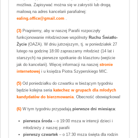
możliwa. Zapisywać można się w zakrystii lub drogą
mailową na adres kancelarii parafialnej:
ealing.office@gmail.com
.
(3)
Pragniemy, aby w naszej Parafii rozpoczęły
funkcjonowanie młodzieżowe wspólnoty
Ruchu Światło-
Życie
(OAZA). W dniu jutrzejszym, tj. w poniedziałek 27
lutego na godzinę 18:00 zapraszamy młodzież (14 lat i
starszych) na pierwsze spotkanie do klasztoru (wejście
jak do kancelarii). Więcej informacji na naszej
stronie
internetowej
i u księdza Piotra Szyperskiego MIC.
(5)
Od poniedziałku do czwartku w bieżącym tygodniu
będzie kolejna seria
katechez w grupach dla młodych
kandydatów do bierzmowania
. Obecność obowiązkowa!
(6)
W tym tygodniu przypadają
pierwsze dni miesiąca
:
pierwsza środa
– o 19:00 msza w intencji dzieci i
młodzieży z naszej parafii
pierwszy czwartek
– o 17:30 msza święta dla rodzin