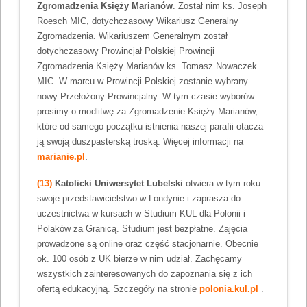
Zgromadzenia Księży Marianów
. Został nim ks. Joseph
Roesch MIC, dotychczasowy Wikariusz Generalny
Zgromadzenia. Wikariuszem Generalnym został
dotychczasowy Prowincjał Polskiej Prowincji
Zgromadzenia Księży Marianów ks. Tomasz Nowaczek
MIC. W marcu w Prowincji Polskiej zostanie wybrany
nowy Przełożony Prowincjalny. W tym czasie wyborów
prosimy o modlitwę za Zgromadzenie Księży Marianów,
które od samego początku istnienia naszej parafii otacza
ją swoją duszpasterską troską. Więcej informacji na
marianie.pl
.
(13)
Katolicki Uniwersytet Lubelski
otwiera w tym roku
swoje przedstawicielstwo w Londynie i zaprasza do
uczestnictwa w kursach w Studium KUL dla Polonii i
Polaków za Granicą. Studium jest bezpłatne. Zajęcia
prowadzone są online oraz część stacjonarnie. Obecnie
ok. 100 osób z UK bierze w nim udział. Zachęcamy
wszystkich zainteresowanych do zapoznania się z ich
ofertą edukacyjną. Szczegóły na stronie
polonia.kul.pl
.