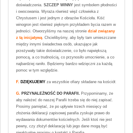
doświadczenia.
SZCZEP WINNY
jest symbolem płodności
i owocowania. Wyraża również więź człowieka z
Chrystusem i jest jednym z obrazów Kościoła. Kiść
winogron jest również pięknym przykładem bycia razem w
jedności. Otworzyliśmy na naszej stronie
dział związany
z tą inicjatywą
. Chcielibyśmy, aby były tam umieszczane
między innymi świadectwa osób, ukazujące jak
przeżywały takie doświadczenie, co było największą
pomocą, a co trudnością, co przynosiło umocnienie, a co
najbardziej raniło. Będziemy bardzo wdzięczni za każdą
pomoc w tym względzie.
F.
DZIĘKUJEMY
za wszystkie ofiary składane na kościół.
G.
PRZYNALEŻNOŚĆ DO PARAFII.
Przypominamy, że
aby należeć do naszej Parafii trzeba się do niej zapisać.
Prosimy pamiętać, że po upływie trzech miesięcy od
złożenia deklaracji zapisowej parafia zyskuje prawo do
wydawania dokumentów kościelnych. Jeśli ktoś nie jest
pewny, czy złożył deklarację lub jego dane mogą być
nieaktualne prosimy o kontakt z Parafią.