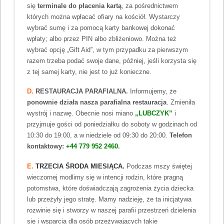
się
terminale do płacenia kartą
, za pośrednictwem
których można wpłacać ofiary na kościół. Wystarczy
wybrać sumę i za pomocą karty bankowej dokonać
wpłaty; albo przez PIN albo zbliżeniowo. Można też
wybrać opcję „Gift Aid”, w tym przypadku za pierwszym
razem trzeba podać swoje dane, później, jeśli korzysta się
z tej samej karty, nie jest to już konieczne.
D.
RESTAURACJA PARAFIALNA.
Informujemy, że
ponownie działa nasza parafialna restauracja
. Zmieniła
wystrój i nazwę. Obecnie nosi miano
„LUBCZYK”
i
przyjmuje gości od poniedziałku do soboty w godzinach od
10:30 do 19:00, a w niedziele od 09:30 do 20:00.
Telefon
kontaktowy:
+44 779 952 2460
.
E.
TRZECIA ŚRODA MIESIĄCA.
Podczas mszy świętej
wieczornej modlimy się w intencji rodzin, które pragną
potomstwa, które doświadczają zagrożenia życia dziecka
lub przeżyły jego stratę. Mamy nadzieję, że ta inicjatywa
rozwinie się i stworzy w naszej parafii przestrzeń dzielenia
się i wsparcia dla osób przeżywających takie