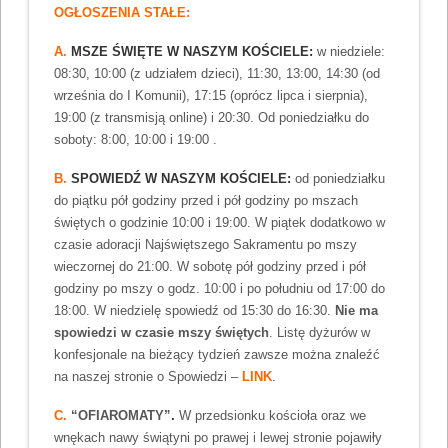
OGŁOSZENIA STAŁE:
A.
MSZE ŚWIĘTE W NASZYM KOŚCIELE:
w niedziele:
08:30, 10:00 (z udziałem dzieci), 11:30, 13:00, 14:30 (od
września do I Komunii), 17:15 (oprócz lipca i sierpnia),
19:00 (z transmisją online) i 20:30. Od poniedziałku do
soboty: 8:00, 10:00 i 19:00 .
B.
SPOWIEDŹ W NASZYM KOŚCIELE:
od poniedziałku
do piątku pół godziny przed i pół godziny po mszach
świętych o godzinie 10:00 i 19:00. W piątek dodatkowo w
czasie adoracji Najświętszego Sakramentu po mszy
wieczornej do 21:00. W sobotę pół godziny przed i pół
godziny po mszy o godz. 10:00 i po południu od 17:00 do
18:00. W niedzielę spowiedź od 15:30 do 16:30.
Nie ma
spowiedzi w czasie mszy świętych
. Listę dyżurów w
konfesjonale na bieżący tydzień zawsze można znaleźć
na naszej stronie o Spowiedzi –
LINK
.
C.
“OFIAROMATY”
.
W przedsionku kościoła oraz we
wnękach nawy świątyni po prawej i lewej stronie pojawiły