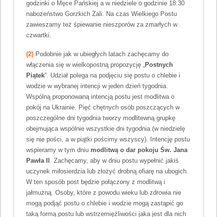
godzinki o Męce Pańskiej a w niedziele o godzinie 18:30
nabożeństwo Gorzkich Żali. Na czas Wielkiego Postu
zawieszamy też śpiewanie nieszporów za zmarłych w
czwartki.
(2)
Podobnie jak w ubiegłych latach zachęcamy do
włączenia się w wielkopostną propozycję „
Postnych
Piątek
”. Udział polega na podjęciu się postu o chlebie i
wodzie w wybranej intencji w jeden dzień tygodnia.
Wspólną proponowaną intencją postu jest modlitwa o
pokój na Ukrainie. Pięć chętnych osób poszczących w
poszczególne dni tygodnia tworzy modlitewną grupkę
obejmująca wspólnie wszystkie dni tygodnia (w niedzielę
się nie pości, a w piątki pościmy wszyscy). Intencję postu
wspieramy w tym dniu
modlitwą o dar pokoju Św. Jana
Pawła II
. Zachęcamy, aby w dniu postu wypełnić jakiś
uczynek miłosierdzia lub złożyć drobną ofiarę na ubogich.
W ten sposób post będzie połączony z modlitwą i
jałmużną. Osoby, które z powodu wieku lub zdrowia nie
mogą podjąć postu o chlebie i wodzie mogą zastąpić go
taką formą postu lub wstrzemięźliwości jaka jest dla nich