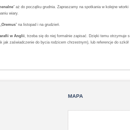
menalne
” aż do początku grudnia. Zapraszamy na spotkania w kolejne wtorki 
aniu wiary.
„
Oremus
” na listopad i na grudzień.
rafii w Anglii
, trzeba się do niej formalnie zapisać. Dzięki temu otrzymuje s
k jak zaświadczenie do bycia rodzicem chrzestnym), lub referencje do szkół 
MAPA