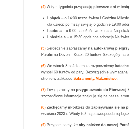
(4)
W tym tygodniu przypadają
pierwsze dni miesi
I piątek
– o 14:00 msza święta i Godzina Miłosie
dla dzieci; po mszy świętej o godzinie 19:00 ado
I sobota
– o 9:00 nabożeństwo ku czci Niepoka
I niedziela
– o 15:30 godzinna adoracja Najświ
(5)
Serdecznie zapraszamy
na autokarową pielgrz
Parafiii na Devonii. Koszt 20 funtów. Szczególy na 
(6)
We wtorek 3 października rozpoczniemy
kateche
wynosi 60 funtów od pary. Bezwzględnie wymagana jes
stronie w zakładce
Sakramenty/Małżeństwo
.
(7)
Trwają zapisy na
przygotowanie do Pierwszej 
szczegółowe informacje znajdują się na naszej stron
(8)
Zachęcamy młodzież do zapisywania się na p
września 2023 r. Wtedy też najprawdopodobniej będz
(9)
Przypominamy, że
aby należeć do naszej Parafi