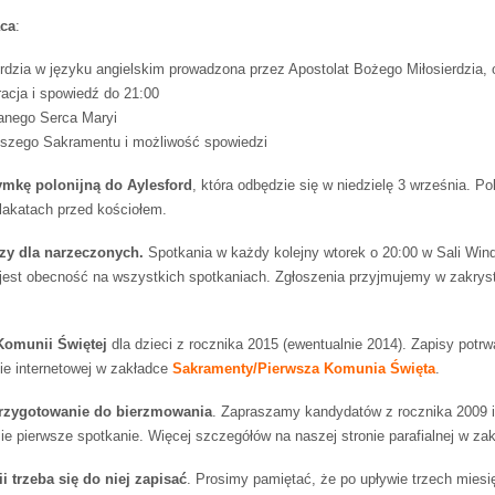
ąca
:
rdzia w języku angielskim prowadzona przez Apostolat Bożego Miłosierdzia, 
racja i spowiedź do 21:00
lanego Serca Maryi
ętszego Sakramentu i możliwość spowiedzi
ymkę polonijną do Aylesford
, która odbędzie się w niedzielę 3 września. Po
plakatach przed kościołem.
zy dla narzeczonych.
Spotkania w każdy kolejny wtorek o 20:00 w Sali Win
t obecność na wszystkich spotkaniach. Zgłoszenia przyjmujemy w zakrystii i 
Komunii Świętej
dla dzieci z rocznika 2015 (ewentualnie 2014). Zapisy potr
ie internetowej w zakładce
Sakramenty/Pierwsza Komunia Święta
.
rzygotowanie do bierzmowania
. Zapraszamy kandydatów z rocznika 2009 i 
ie pierwsze spotkanie. Więcej szczegółów na naszej stronie parafialnej w za
i trzeba się do niej zapisać
. Prosimy pamiętać, że po upływie trzech miesię