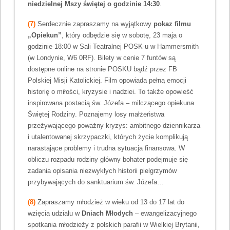
niedzielnej Mszy świętej o godzinie 14:30
.
(7)
Serdecznie zapraszamy na wyjątkowy
pokaz filmu
„Opiekun”
, który odbędzie się w sobotę, 23 maja o
godzinie 18:00 w Sali Teatralnej POSK-u w Hammersmith
(w Londynie, W6 0RF). Bilety w cenie 7 funtów są
dostępne online na stronie POSKU bądź przez FB
Polskiej Misji Katolickiej. Film opowiada pełną emocji
historię o miłości, kryzysie i nadziei. To także opowieść
inspirowana postacią św. Józefa – milczącego opiekuna
Świętej Rodziny. Poznajemy losy małżeństwa
przeżywającego poważny kryzys: ambitnego dziennikarza
i utalentowanej skrzypaczki, których życie komplikują
narastające problemy i trudna sytuacja finansowa. W
obliczu rozpadu rodziny główny bohater podejmuje się
zadania opisania niezwykłych historii pielgrzymów
przybywających do sanktuarium św. Józefa…
(8)
Zapraszamy młodzież w wieku od 13 do 17 lat do
wzięcia udziału w
Dniach Młodych
– ewangelizacyjnego
spotkania młodzieży z polskich parafii w Wielkiej Brytanii,