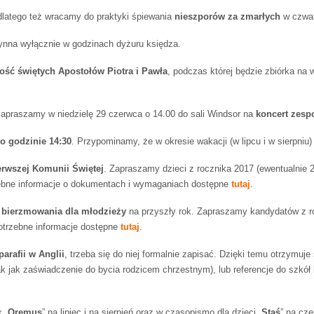
dlatego też wracamy do praktyki śpiewania
nieszporów za zmarłych
w czwar
ynna wyłącznie w godzinach dyżuru księdza.
ość świętych Apostołów Piotra i Pawła
, podczas której będzie zbiórka na 
zapraszamy w niedzielę 29 czerwca o 14.00 do sali Windsor na
koncert zesp
o godzinie 14:30
. Przypominamy, że w okresie wakacji (w lipcu i w sierpniu
erwszej Komunii Świętej
. Zapraszamy dzieci z rocznika 2017 (ewentualnie 
zebne informacje o dokumentach i wymaganiach dostępne
tutaj
.
 bierzmowania dla młodzieży
na przyszły rok. Zapraszamy kandydatów z r
potrzebne informacje dostępne
tutaj
.
parafii w Anglii
, trzeba się do niej formalnie zapisać. Dzięki temu otrzymuje 
k jak zaświadczenie do bycia rodzicem chrzestnym), lub referencje do szkół 
 „
Oremus
” na lipiec i na sierpień oraz w czasopismo dla dzieci „
Staś
” na cze