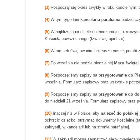
(3)
Rozpoczął się okres zwykły w roku kościelnym, 
(4)
W tym tygodniu
kancelaria parafialna
będzie cz
(5)
W najbliższą niedzielę obchodzona jest
uroczyst
Kościoła powszechnego (tzw. świętopietrze).
(6)
W ramach świętowania jubileuszu naszej parafii 
(7)
Do września nie będzie niedzielnej
Mszy świętej 
(8)
Rozpoczęliśmy zapisy na
przygotowanie do Pi
września. Formularz zapisowy oraz wszystkie potr
(9)
Rozpoczęliśmy zapisy na
przygotowanie do do
do niedzieli 21 września. Formularz zapisowy oraz 
(10)
Inaczej niż w Polsce, aby
należeć do polskiej 
ochrzcić dziecko, otrzymać dokumenty kościelne (ta
zakrystii, w kancelarii lub na stronie parafialnej.
(11)
W zakrystii można zaopatrzyć się w miesięcznik