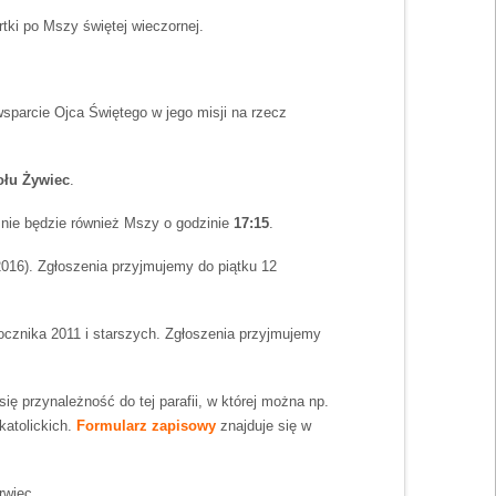
tki po Mszy świętej wieczornej.
wsparcie Ojca Świętego w jego misji na rzecz
ołu Żywiec
.
) nie będzie również Mszy o godzinie
17:15
.
2016). Zgłoszenia przyjmujemy do piątku 12
ocznika 2011 i starszych. Zgłoszenia przyjmujemy
się przynależność do tej parafii, w której można np.
katolickich.
Formularz zapisowy
znajduje się w
rwiec.